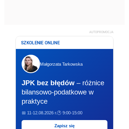
AUTOPROMOCJA
SZKOLENIE ONLINE
Małgorzata Tarkowska
JPK bez błędów
– różnice
bilansowo-podatkowe w
praktyce
📅 11-12.08.2026 r.
🕐 9:00-15:00
Zapisz się