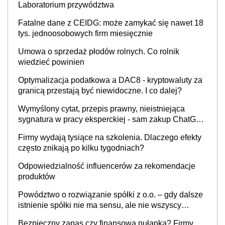
Laboratorium przywództwa
Fatalne dane z CEIDG: może zamykać się nawet 18
tys. jednoosobowych firm miesięcznie
Umowa o sprzedaż płodów rolnych. Co rolnik
wiedzieć powinien
Optymalizacja podatkowa a DAC8 - kryptowaluty za
granicą przestają być niewidoczne. I co dalej?
Wymyślony cytat, przepis prawny, nieistniejąca
sygnatura w pracy eksperckiej - sam zakup ChatGPT
to nie wdrożenie AI w firmie
Firmy wydają tysiące na szkolenia. Dlaczego efekty
często znikają po kilku tygodniach?
Odpowiedzialność influencerów za rekomendacje
produktów
Powództwo o rozwiązanie spółki z o.o. – gdy dalsze
istnienie spółki nie ma sensu, ale nie wszyscy
wspólnicy są tego zdania
Bezpieczny zapas czy finansowa pułapka? Firmy