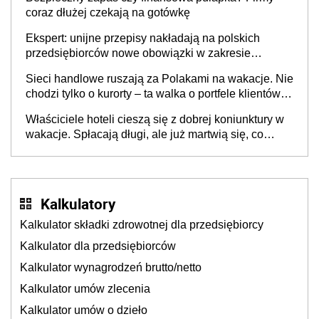
coraz dłużej czekają na gotówkę
Ekspert: unijne przepisy nakładają na polskich
przedsiębiorców nowe obowiązki w zakresie
opakowań
Sieci handlowe ruszają za Polakami na wakacje. Nie
chodzi tylko o kurorty – ta walka o portfele klientów
dzieje się także tam, gdzie wielu spędzi urlop po
Właściciele hoteli cieszą się z dobrej koniunktury w
cichu
wakacje. Spłacają długi, ale już martwią się, co
będzie jesienią
Kalkulatory
Kalkulator składki zdrowotnej dla przedsiębiorcy
Kalkulator dla przedsiębiorców
Kalkulator wynagrodzeń brutto/netto
Kalkulator umów zlecenia
Kalkulator umów o dzieło