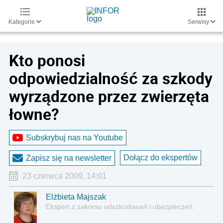
Kategorie
Serwisy
Kto ponosi
odpowiedzialność za szkody
wyrządzone przez zwierzęta
łowne?
Subskrybuj nas na Youtube
Dołącz do ekspertów
Zapisz się na newsletter
23 czerwca 2009, 14:01
Elżbieta Majszak
Ekspert z zakresu odszkodowań i ubezpieczeń.