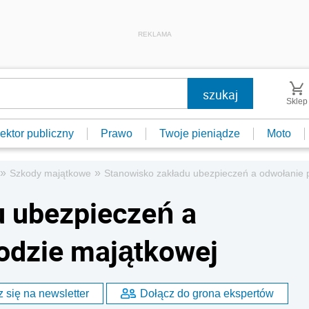
REKLAMA
Sklep
ektor publiczny
Prawo
Twoje pieniądze
Moto
»
»
Szkody majątkowe
Stanowisko zakładu ubezpieczeń a odwołanie 
u ubezpieczeń a
odzie majątkowej
 się na newsletter
Dołącz do grona ekspertów