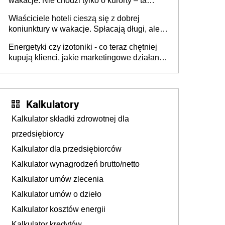
wakacje. Nie chodzi tylko o kurorty – ta
walka o portfele klientów dzieje się także
Właściciele hoteli cieszą się z dobrej
tam, gdzie wielu spędzi urlop po cichu
koniunktury w wakacje. Spłacają długi, ale
już martwią się, co będzie jesienią
Energetyki czy izotoniki - co teraz chętniej
kupują klienci, jakie marketingowe działania
podejmują sklepy
Kalkulatory
Kalkulator składki zdrowotnej dla
przedsiębiorcy
Kalkulator dla przedsiębiorców
Kalkulator wynagrodzeń brutto/netto
Kalkulator umów zlecenia
Kalkulator umów o dzieło
Kalkulator kosztów energii
Kalkulator kredytów