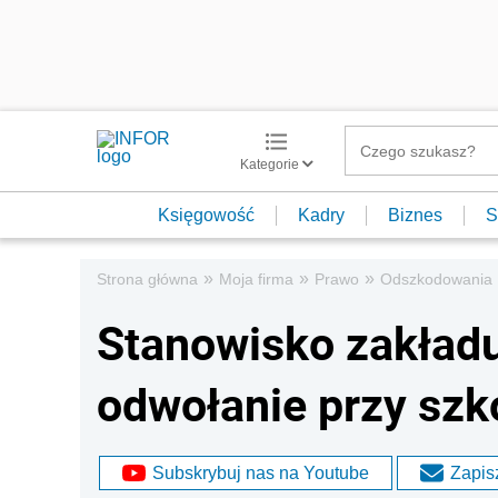
Kategorie
Księgowość
Kadry
Biznes
S
»
»
»
Strona główna
Moja firma
Prawo
Odszkodowania
Stanowisko zakład
odwołanie przy szk
Subskrybuj nas na Youtube
Zapisz