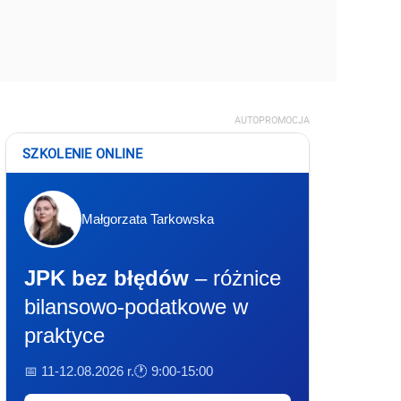
AUTOPROMOCJA
SZKOLENIE ONLINE
Małgorzata Tarkowska
JPK bez błędów
– różnice
bilansowo-podatkowe w
praktyce
📅 11-12.08.2026 r.
🕐 9:00-15:00