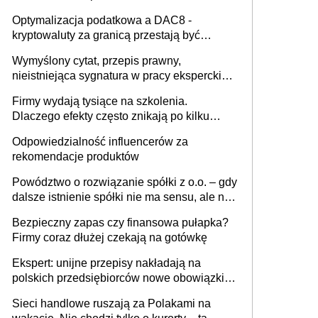
Optymalizacja podatkowa a DAC8 -
kryptowaluty za granicą przestają być
niewidoczne. I co dalej?
Wymyślony cytat, przepis prawny,
nieistniejąca sygnatura w pracy eksperckiej -
sam zakup ChatGPT to nie wdrożenie AI w
Firmy wydają tysiące na szkolenia.
firmie
Dlaczego efekty często znikają po kilku
tygodniach?
Odpowiedzialność influencerów za
rekomendacje produktów
Powództwo o rozwiązanie spółki z o.o. – gdy
dalsze istnienie spółki nie ma sensu, ale nie
wszyscy wspólnicy są tego zdania
Bezpieczny zapas czy finansowa pułapka?
Firmy coraz dłużej czekają na gotówkę
Ekspert: unijne przepisy nakładają na
polskich przedsiębiorców nowe obowiązki w
zakresie opakowań
Sieci handlowe ruszają za Polakami na