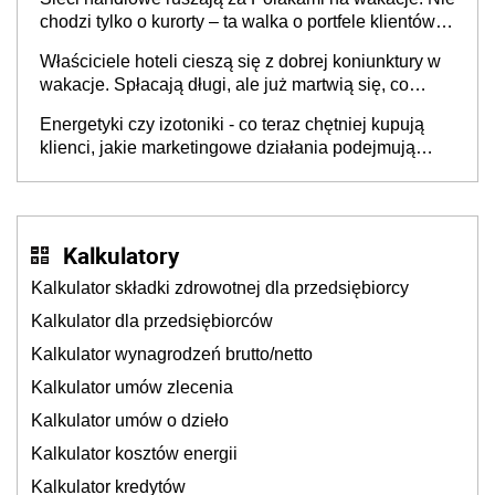
chodzi tylko o kurorty – ta walka o portfele klientów
dzieje się także tam, gdzie wielu spędzi urlop po
Właściciele hoteli cieszą się z dobrej koniunktury w
cichu
wakacje. Spłacają długi, ale już martwią się, co
będzie jesienią
Energetyki czy izotoniki - co teraz chętniej kupują
klienci, jakie marketingowe działania podejmują
sklepy
Kalkulatory
Kalkulator składki zdrowotnej dla przedsiębiorcy
Kalkulator dla przedsiębiorców
Kalkulator wynagrodzeń brutto/netto
Kalkulator umów zlecenia
Kalkulator umów o dzieło
Kalkulator kosztów energii
Kalkulator kredytów