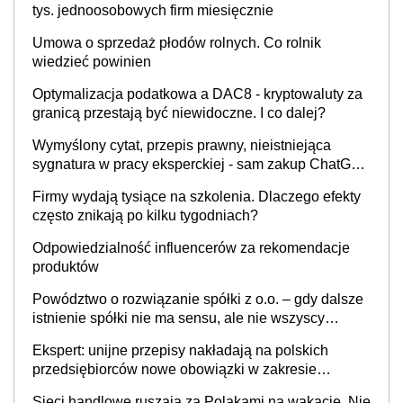
tys. jednoosobowych firm miesięcznie
Umowa o sprzedaż płodów rolnych. Co rolnik
wiedzieć powinien
Optymalizacja podatkowa a DAC8 - kryptowaluty za
granicą przestają być niewidoczne. I co dalej?
Wymyślony cytat, przepis prawny, nieistniejąca
sygnatura w pracy eksperckiej - sam zakup ChatGPT
to nie wdrożenie AI w firmie
Firmy wydają tysiące na szkolenia. Dlaczego efekty
często znikają po kilku tygodniach?
Odpowiedzialność influencerów za rekomendacje
produktów
Powództwo o rozwiązanie spółki z o.o. – gdy dalsze
istnienie spółki nie ma sensu, ale nie wszyscy
wspólnicy są tego zdania
Ekspert: unijne przepisy nakładają na polskich
przedsiębiorców nowe obowiązki w zakresie
opakowań
Sieci handlowe ruszają za Polakami na wakacje. Nie