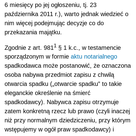
6 miesięcy po jej ogłoszeniu, tj. 23
października 2011 r.), warto jednak wiedzieć o
nim więcej podejmując decyzje co do
przekazania majątku.
1
Zgodnie z art. 981
§ 1 k.c., w testamencie
sporządzonym w formie
aktu notarialnego
spadkodawca może postanowić, że oznaczona
osoba nabywa przedmiot zapisu z chwilą
otwarcia spadku („otwarcie spadku” to takie
eleganckie określenie na śmierć
spadkodawcy). Nabywca zapisu otrzymuje
zatem konkretną rzecz lub prawo (czyli inaczej
niż przy normalnym dziedziczeniu, przy którym
wstępujemy w ogół praw spadkodawcy) i