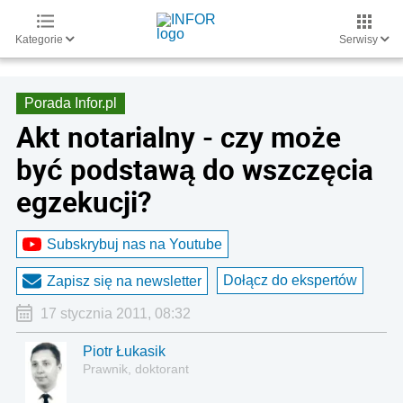
Kategorie
Serwisy
Porada Infor.pl
Akt notarialny - czy może
być podstawą do wszczęcia
egzekucji?
Subskrybuj nas na Youtube
Dołącz do ekspertów
Zapisz się na newsletter
17 stycznia 2011, 08:32
Piotr Łukasik
Prawnik, doktorant