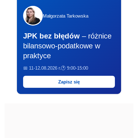
Małgorzata Tarkowska
JPK bez błędów
– różnice
bilansowo-podatkowe w
praktyce
📅 11-12.08.2026 r.
🕐 9:00-15:00
Zapisz się