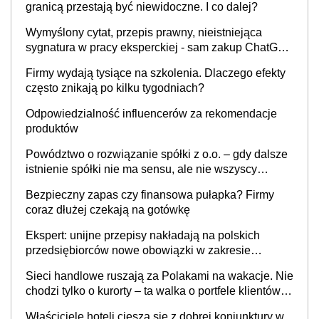
granicą przestają być niewidoczne. I co dalej?
Wymyślony cytat, przepis prawny, nieistniejąca
sygnatura w pracy eksperckiej - sam zakup ChatGPT
to nie wdrożenie AI w firmie
Firmy wydają tysiące na szkolenia. Dlaczego efekty
często znikają po kilku tygodniach?
Odpowiedzialność influencerów za rekomendacje
produktów
Powództwo o rozwiązanie spółki z o.o. – gdy dalsze
istnienie spółki nie ma sensu, ale nie wszyscy
wspólnicy są tego zdania
Bezpieczny zapas czy finansowa pułapka? Firmy
coraz dłużej czekają na gotówkę
Ekspert: unijne przepisy nakładają na polskich
przedsiębiorców nowe obowiązki w zakresie
opakowań
Sieci handlowe ruszają za Polakami na wakacje. Nie
chodzi tylko o kurorty – ta walka o portfele klientów
dzieje się także tam, gdzie wielu spędzi urlop po
Właściciele hoteli cieszą się z dobrej koniunktury w