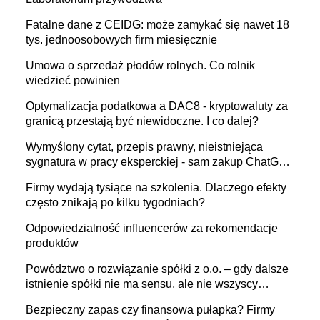
Fatalne dane z CEIDG: może zamykać się nawet 18
tys. jednoosobowych firm miesięcznie
Umowa o sprzedaż płodów rolnych. Co rolnik
wiedzieć powinien
Optymalizacja podatkowa a DAC8 - kryptowaluty za
granicą przestają być niewidoczne. I co dalej?
Wymyślony cytat, przepis prawny, nieistniejąca
sygnatura w pracy eksperckiej - sam zakup ChatGPT
to nie wdrożenie AI w firmie
Firmy wydają tysiące na szkolenia. Dlaczego efekty
często znikają po kilku tygodniach?
Odpowiedzialność influencerów za rekomendacje
produktów
Powództwo o rozwiązanie spółki z o.o. – gdy dalsze
istnienie spółki nie ma sensu, ale nie wszyscy
wspólnicy są tego zdania
Bezpieczny zapas czy finansowa pułapka? Firmy