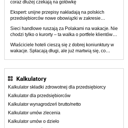
coraz dłużej czekają na gotówkę
Ekspert: unijne przepisy nakładają na polskich
przedsiębiorców nowe obowiązki w zakresie
opakowań
Sieci handlowe ruszają za Polakami na wakacje. Nie
chodzi tylko o kurorty – ta walka o portfele klientów
dzieje się także tam, gdzie wielu spędzi urlop po
Właściciele hoteli cieszą się z dobrej koniunktury w
cichu
wakacje. Spłacają długi, ale już martwią się, co
będzie jesienią
Kalkulatory
Kalkulator składki zdrowotnej dla przedsiębiorcy
Kalkulator dla przedsiębiorców
Kalkulator wynagrodzeń brutto/netto
Kalkulator umów zlecenia
Kalkulator umów o dzieło