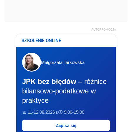
AUTOPROMOCJA
SZKOLENIE ONLINE
Małgorzata Tarkowska
JPK bez błędów
– różnice
bilansowo-podatkowe w
praktyce
📅 11-12.08.2026 r.
🕐 9:00-15:00
Zapisz się