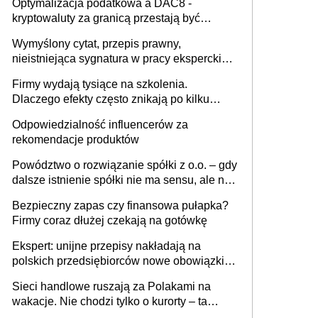
Optymalizacja podatkowa a DAC8 -
kryptowaluty za granicą przestają być
niewidoczne. I co dalej?
Wymyślony cytat, przepis prawny,
nieistniejąca sygnatura w pracy eksperckiej -
sam zakup ChatGPT to nie wdrożenie AI w
Firmy wydają tysiące na szkolenia.
firmie
Dlaczego efekty często znikają po kilku
tygodniach?
Odpowiedzialność influencerów za
rekomendacje produktów
Powództwo o rozwiązanie spółki z o.o. – gdy
dalsze istnienie spółki nie ma sensu, ale nie
wszyscy wspólnicy są tego zdania
Bezpieczny zapas czy finansowa pułapka?
Firmy coraz dłużej czekają na gotówkę
Ekspert: unijne przepisy nakładają na
polskich przedsiębiorców nowe obowiązki w
zakresie opakowań
Sieci handlowe ruszają za Polakami na
wakacje. Nie chodzi tylko o kurorty – ta
walka o portfele klientów dzieje się także