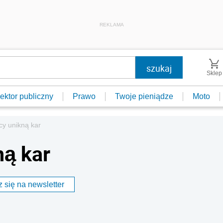
REKLAMA
Sklep
ektor publiczny
Prawo
Twoje pieniądze
Moto
icy unikną kar
ną kar
 się na newsletter