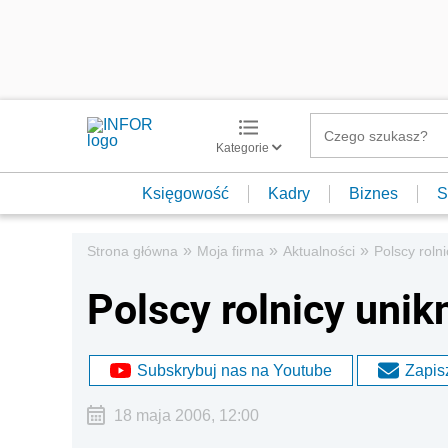
Kategorie
Księgowość
Kadry
Biznes
S
»
»
»
Strona główna
Moja firma
Aktualności
Polscy roln
Polscy rolnicy unik
Subskrybuj nas na Youtube
Zapisz
18 maja 2006, 12:00