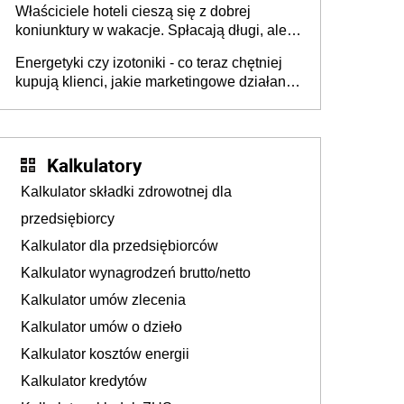
Właściciele hoteli cieszą się z dobrej
tam, gdzie wielu spędzi urlop po cichu
koniunktury w wakacje. Spłacają długi, ale
już martwią się, co będzie jesienią
Energetyki czy izotoniki - co teraz chętniej
kupują klienci, jakie marketingowe działania
podejmują sklepy
Kalkulatory
Kalkulator składki zdrowotnej dla
przedsiębiorcy
Kalkulator dla przedsiębiorców
Kalkulator wynagrodzeń brutto/netto
Kalkulator umów zlecenia
Kalkulator umów o dzieło
Kalkulator kosztów energii
Kalkulator kredytów