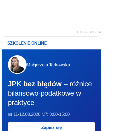
AUTOPROMOCJA
SZKOLENIE ONLINE
Małgorzata Tarkowska
JPK bez błędów
– różnice
bilansowo-podatkowe w
praktyce
📅 11-12.08.2026 r.
🕐 9:00-15:00
Zapisz się