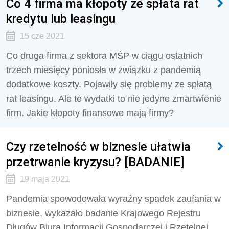
Co 4 firma ma kłopoty ze spłata rat
kredytu lub leasingu
15 cze 2021
Co druga firma z sektora MŚP w ciągu ostatnich
trzech miesięcy poniosła w związku z pandemią
dodatkowe koszty. Pojawiły się problemy ze spłatą
rat leasingu. Ale te wydatki to nie jedyne zmartwienie
firm. Jakie kłopoty finansowe mają firmy?
Czy rzetelność w biznesie ułatwia
przetrwanie kryzysu? [BADANIE]
19 maja 2021
Pandemia spowodowała wyraźny spadek zaufania w
biznesie, wykazało badanie Krajowego Rejestru
Długów Biura Informacji Gospodarczej i Rzetelnej