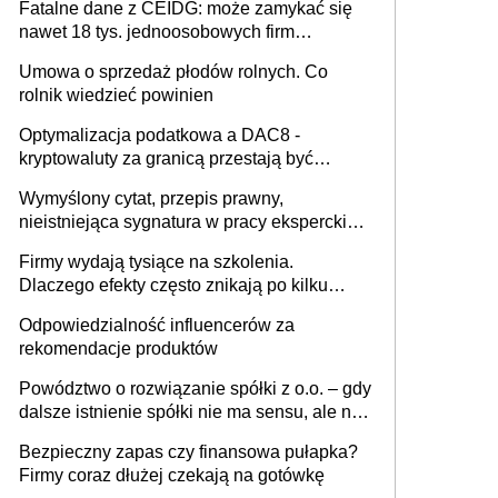
Fatalne dane z CEIDG: może zamykać się
nawet 18 tys. jednoosobowych firm
miesięcznie
Umowa o sprzedaż płodów rolnych. Co
rolnik wiedzieć powinien
Optymalizacja podatkowa a DAC8 -
kryptowaluty za granicą przestają być
niewidoczne. I co dalej?
Wymyślony cytat, przepis prawny,
nieistniejąca sygnatura w pracy eksperckiej -
sam zakup ChatGPT to nie wdrożenie AI w
Firmy wydają tysiące na szkolenia.
firmie
Dlaczego efekty często znikają po kilku
tygodniach?
Odpowiedzialność influencerów za
rekomendacje produktów
Powództwo o rozwiązanie spółki z o.o. – gdy
dalsze istnienie spółki nie ma sensu, ale nie
wszyscy wspólnicy są tego zdania
Bezpieczny zapas czy finansowa pułapka?
Firmy coraz dłużej czekają na gotówkę