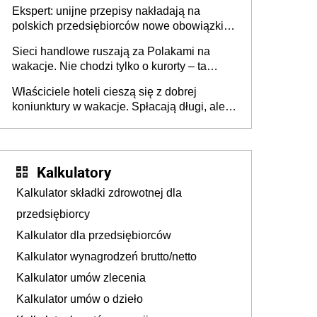
Ekspert: unijne przepisy nakładają na
polskich przedsiębiorców nowe obowiązki w
zakresie opakowań
Sieci handlowe ruszają za Polakami na
wakacje. Nie chodzi tylko o kurorty – ta
walka o portfele klientów dzieje się także
Właściciele hoteli cieszą się z dobrej
tam, gdzie wielu spędzi urlop po cichu
koniunktury w wakacje. Spłacają długi, ale
już martwią się, co będzie jesienią
Kalkulatory
Kalkulator składki zdrowotnej dla
przedsiębiorcy
Kalkulator dla przedsiębiorców
Kalkulator wynagrodzeń brutto/netto
Kalkulator umów zlecenia
Kalkulator umów o dzieło