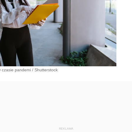
w czasie pandemi
/
Shutterstock