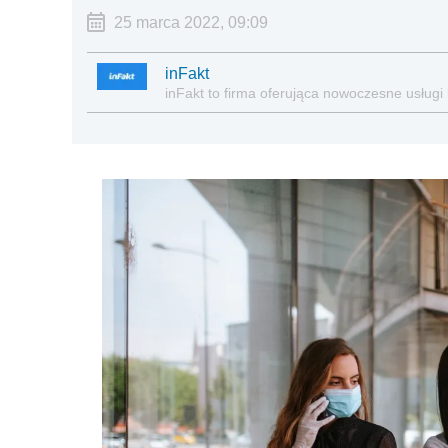
25 marca 2022, 09:09
inFakt
inFakt to firma oferująca nowoczesne usługi