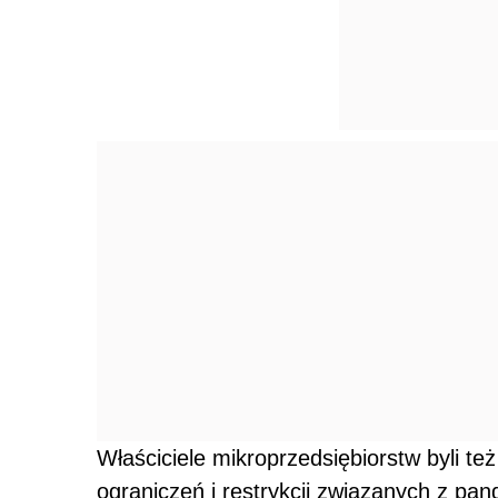
Właściciele mikroprzedsiębiorstw byli te
ograniczeń i restrykcji związanych z pan