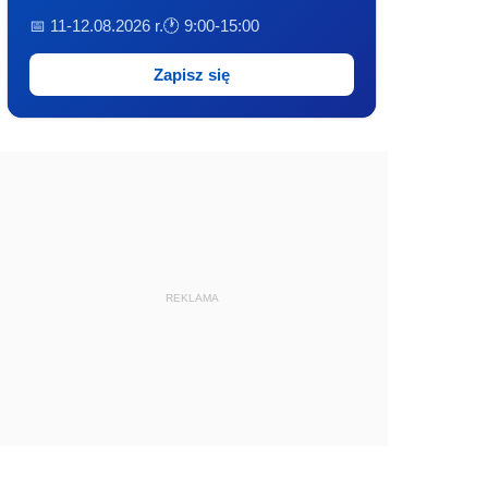
📅 11-12.08.2026 r.
🕐 9:00-15:00
Zapisz się
REKLAMA