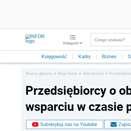
Kategorie
Księgowość
Kadry
Biznes
S
»
»
»
Strona główna
Moja firma
Aktualności
Przedsiębio
Przedsiębiorcy o o
wsparciu w czasie 
Subskrybuj nas na Youtube
Zapisz