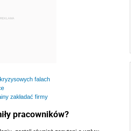
REKLAMA
 kryzysowych falach
ce
ny zakładać firmy
niły pracowników?