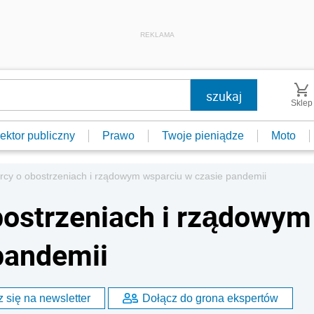
REKLAMA
Sklep
ektor publiczny
Prawo
Twoje pieniądze
Moto
rcy o obostrzeniach i rządowym wsparciu w czasie pandemii
bostrzeniach i rządowym
pandemii
 się na newsletter
Dołącz do grona ekspertów