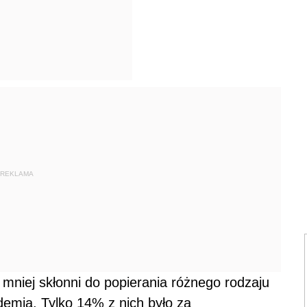
REKLAMA
ż mniej skłonni do popierania różnego rodzaju
demią. Tylko 14% z nich było za