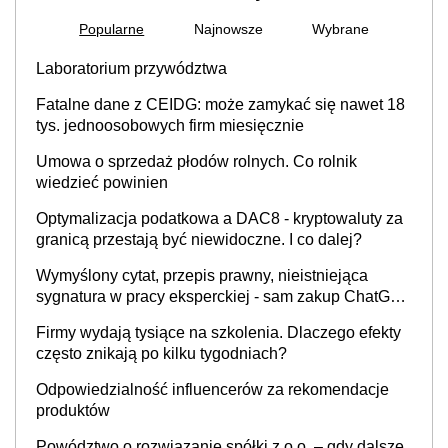
Popularne
Najnowsze
Wybrane
Laboratorium przywództwa
Fatalne dane z CEIDG: może zamykać się nawet 18
tys. jednoosobowych firm miesięcznie
Umowa o sprzedaż płodów rolnych. Co rolnik
wiedzieć powinien
Optymalizacja podatkowa a DAC8 - kryptowaluty za
granicą przestają być niewidoczne. I co dalej?
Wymyślony cytat, przepis prawny, nieistniejąca
sygnatura w pracy eksperckiej - sam zakup ChatGPT
to nie wdrożenie AI w firmie
Firmy wydają tysiące na szkolenia. Dlaczego efekty
często znikają po kilku tygodniach?
Odpowiedzialność influencerów za rekomendacje
produktów
Powództwo o rozwiązanie spółki z o.o. – gdy dalsze