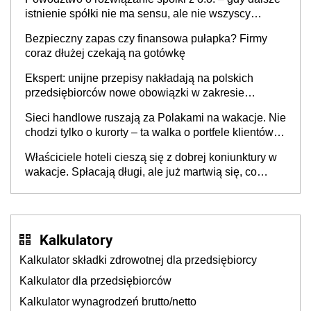
istnienie spółki nie ma sensu, ale nie wszyscy
wspólnicy są tego zdania
Bezpieczny zapas czy finansowa pułapka? Firmy
coraz dłużej czekają na gotówkę
Ekspert: unijne przepisy nakładają na polskich
przedsiębiorców nowe obowiązki w zakresie
opakowań
Sieci handlowe ruszają za Polakami na wakacje. Nie
chodzi tylko o kurorty – ta walka o portfele klientów
dzieje się także tam, gdzie wielu spędzi urlop po
Właściciele hoteli cieszą się z dobrej koniunktury w
cichu
wakacje. Spłacają długi, ale już martwią się, co
będzie jesienią
Kalkulatory
Kalkulator składki zdrowotnej dla przedsiębiorcy
Kalkulator dla przedsiębiorców
Kalkulator wynagrodzeń brutto/netto