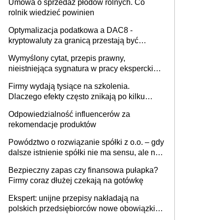
Umowa o sprzedaż płodów rolnych. Co
rolnik wiedzieć powinien
Optymalizacja podatkowa a DAC8 -
kryptowaluty za granicą przestają być
niewidoczne. I co dalej?
Wymyślony cytat, przepis prawny,
nieistniejąca sygnatura w pracy eksperckiej -
sam zakup ChatGPT to nie wdrożenie AI w
Firmy wydają tysiące na szkolenia.
firmie
Dlaczego efekty często znikają po kilku
tygodniach?
Odpowiedzialność influencerów za
rekomendacje produktów
Powództwo o rozwiązanie spółki z o.o. – gdy
dalsze istnienie spółki nie ma sensu, ale nie
wszyscy wspólnicy są tego zdania
Bezpieczny zapas czy finansowa pułapka?
Firmy coraz dłużej czekają na gotówkę
Ekspert: unijne przepisy nakładają na
polskich przedsiębiorców nowe obowiązki w
zakresie opakowań