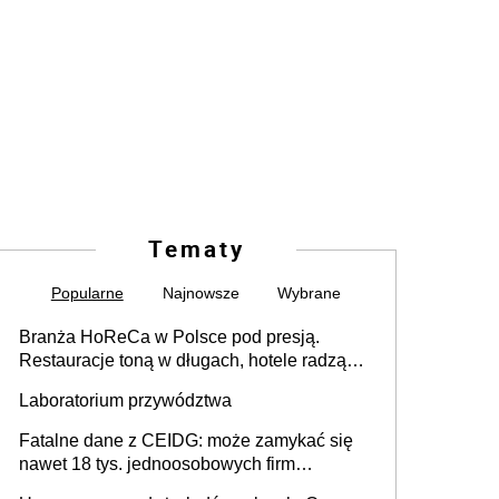
Tematy
Popularne
Najnowsze
Wybrane
Branża HoReCa w Polsce pod presją.
Restauracje toną w długach, hotele radzą
sobie lepiej [GOŚĆ INFOR.PL]
Laboratorium przywództwa
Fatalne dane z CEIDG: może zamykać się
nawet 18 tys. jednoosobowych firm
miesięcznie