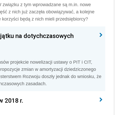
 W związku z tym wprowadzane są m.in. nowe
ęść z nich już zaczęła obowiązywać, a kolejne
ie korzyści będą z nich mieli przedsiębiorcy?
jątku na dotychczasowych
ów projekcie nowelizacji ustawy o PIT i CIT,
ę propozycje zmian w amortyzacji dziedziczonego
isterstwem Rozwoju doszły jednak do wniosku, że
chczasowych zasadach.
w 2018 r.