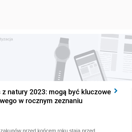
tyzacja
s z natury 2023: mogą być kluczowe
owego w rocznym zeznaniu
 zakupów przed końcem roku stają przed