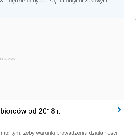
8 r. będzie odbywać się na dotychczasowych
REKLAMA
biorców od 2018 r.
 nad tym, żeby warunki prowadzenia działalności