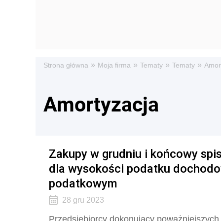
»
»
»
»
Strona główna
Moja firma
Tematy
Tematy
Amor
Amortyzacja
Zakupy w grudniu i końcowy spi
dla wysokości podatku dochod
podatkowym
28 gru 2023
Przedsiębiorcy dokonujący poważniejszych