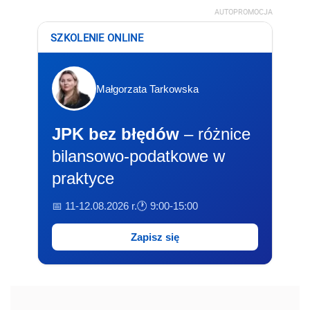
AUTOPROMOCJA
SZKOLENIE ONLINE
Małgorzata Tarkowska
JPK bez błędów
– różnice
bilansowo-podatkowe w
praktyce
📅 11-12.08.2026 r.
🕐 9:00-15:00
Zapisz się