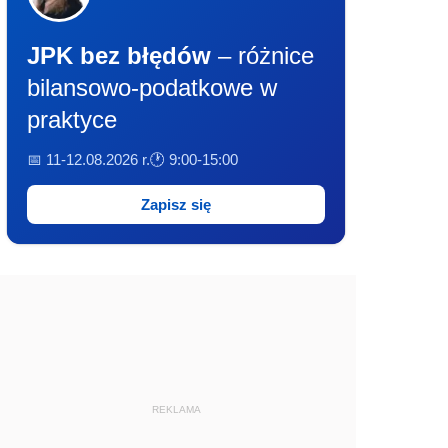
JPK bez błędów
– różnice
bilansowo-podatkowe w
praktyce
📅 11-12.08.2026 r.
🕐 9:00-15:00
Zapisz się
REKLAMA