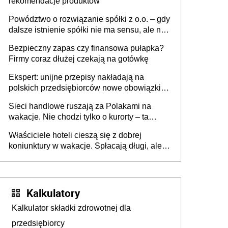
rekomendacje produktów
Powództwo o rozwiązanie spółki z o.o. – gdy
dalsze istnienie spółki nie ma sensu, ale nie
wszyscy wspólnicy są tego zdania
Bezpieczny zapas czy finansowa pułapka?
Firmy coraz dłużej czekają na gotówkę
Ekspert: unijne przepisy nakładają na
polskich przedsiębiorców nowe obowiązki w
zakresie opakowań
Sieci handlowe ruszają za Polakami na
wakacje. Nie chodzi tylko o kurorty – ta
walka o portfele klientów dzieje się także
Właściciele hoteli cieszą się z dobrej
tam, gdzie wielu spędzi urlop po cichu
koniunktury w wakacje. Spłacają długi, ale
już martwią się, co będzie jesienią
Kalkulatory
Kalkulator składki zdrowotnej dla
przedsiębiorcy