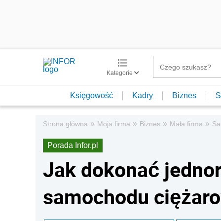
Kategorie
Księgowość
Kadry
Biznes
S
»
»
»
»
Strona główna
Moja firma
Biznes
Mała firma
Sa
Porada Infor.pl
Jak dokonać jednor
samochodu ciężar