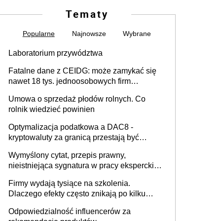
Tematy
Popularne
Najnowsze
Wybrane
Laboratorium przywództwa
Fatalne dane z CEIDG: może zamykać się
nawet 18 tys. jednoosobowych firm
miesięcznie
Umowa o sprzedaż płodów rolnych. Co
rolnik wiedzieć powinien
Optymalizacja podatkowa a DAC8 -
kryptowaluty za granicą przestają być
niewidoczne. I co dalej?
Wymyślony cytat, przepis prawny,
nieistniejąca sygnatura w pracy eksperckiej -
sam zakup ChatGPT to nie wdrożenie AI w
Firmy wydają tysiące na szkolenia.
firmie
Dlaczego efekty często znikają po kilku
tygodniach?
Odpowiedzialność influencerów za