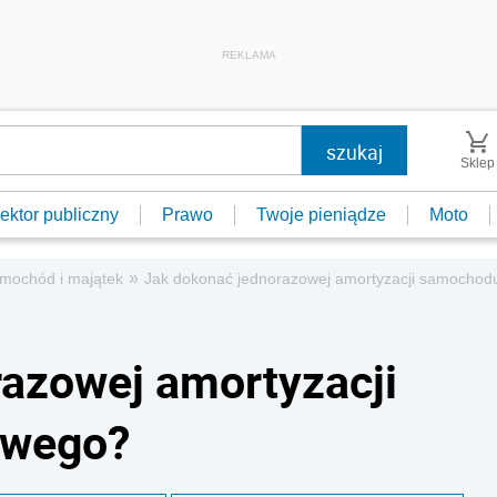
REKLAMA
Sklep
ektor publiczny
Prawo
Twoje pieniądze
Moto
»
mochód i majątek
Jak dokonać jednorazowej amortyzacji samochod
azowej amortyzacji
owego?