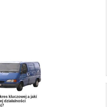
akres kluczowej a jaki
j działalności
ej?