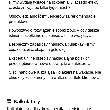
Firmy wydają tysiące na szkolenia. Dlaczego efekty
często znikają po kilku tygodniach?
Odpowiedzialność influencerów za rekomendacje
produktów
Powództwo o rozwiązanie spółki z o.o. – gdy dalsze
istnienie spółki nie ma sensu, ale nie wszyscy
wspólnicy są tego zdania
Bezpieczny zapas czy finansowa pułapka? Firmy
coraz dłużej czekają na gotówkę
Ekspert: unijne przepisy nakładają na polskich
przedsiębiorców nowe obowiązki w zakresie
opakowań
Sieci handlowe ruszają za Polakami na wakacje. Nie
chodzi tylko o kurorty – ta walka o portfele klientów
dzieje się także tam, gdzie wielu spędzi urlop po
cichu
Kalkulatory
Kalkulator składki zdrowotnej dla przedsiębiorcy