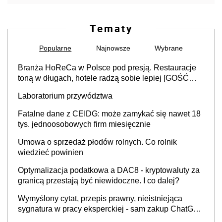
Tematy
Popularne
Najnowsze
Wybrane
Branża HoReCa w Polsce pod presją. Restauracje
toną w długach, hotele radzą sobie lepiej [GOŚĆ
INFOR.PL]
Laboratorium przywództwa
Fatalne dane z CEIDG: może zamykać się nawet 18
tys. jednoosobowych firm miesięcznie
Umowa o sprzedaż płodów rolnych. Co rolnik
wiedzieć powinien
Optymalizacja podatkowa a DAC8 - kryptowaluty za
granicą przestają być niewidoczne. I co dalej?
Wymyślony cytat, przepis prawny, nieistniejąca
sygnatura w pracy eksperckiej - sam zakup ChatGPT
to nie wdrożenie AI w firmie