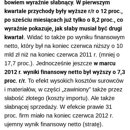
bowiem wyraźnie słabnący. W pierwszym
kwartale przychody były wyższe r/r o 12 proc.,
po sześciu miesiącach już tylko o 8,2 proc., co
wyraźnie pokazuje, jak słaby musiał być drugi
kwartał.
Widać to także po wyniku finansowym
netto, który był na koniec czerwca niższy o 10
mld zł niż na koniec czerwca 2011 r. (mniej o
w marcu
17,7 proc.). Jednocześnie jeszcze
2012 r. wyniki finansowy netto był wyższy o 7,3
proc. r/r.
To efekt wysokich kosztów surowców
i materiałów, w części „zawiniony" także przez
słabość złotego (koszty importu). Ale także
słabnącej sprzedaży. W efekcie prawie 31
proc. firm miało na koniec czerwca 2012 r.
ujemny wynik finansowy netto (stratę).