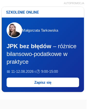
AUTOPROMOCJA
SZKOLENIE ONLINE
Małgorzata Tarkowska
JPK bez błędów
– różnice
bilansowo-podatkowe w
praktyce
📅 11-12.08.2026 r.
🕐 9:00-15:00
Zapisz się