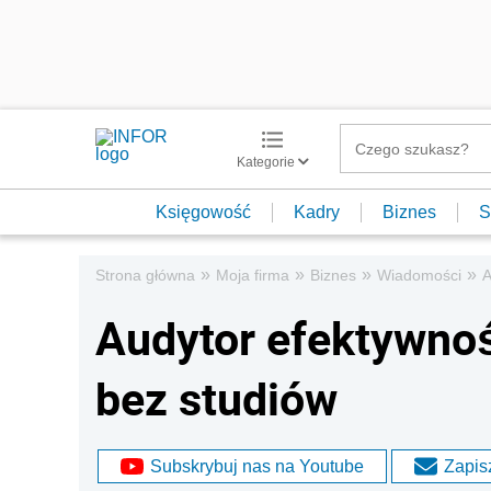
Kategorie
Księgowość
Kadry
Biznes
S
»
»
»
»
Strona główna
Moja firma
Biznes
Wiadomości
A
Audytor efektywnoś
bez studiów
Subskrybuj nas na Youtube
Zapisz