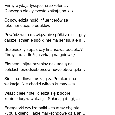
sam zakup ChatGPT to nie wdrożenie AI w
Firmy wydają tysiące na szkolenia.
firmie
Dlaczego efekty często znikają po kilku
tygodniach?
Odpowiedzialność influencerów za
rekomendacje produktów
Powództwo o rozwiązanie spółki z o.o. – gdy
dalsze istnienie spółki nie ma sensu, ale nie
wszyscy wspólnicy są tego zdania
Bezpieczny zapas czy finansowa pułapka?
Firmy coraz dłużej czekają na gotówkę
Ekspert: unijne przepisy nakładają na
polskich przedsiębiorców nowe obowiązki w
zakresie opakowań
Sieci handlowe ruszają za Polakami na
wakacje. Nie chodzi tylko o kurorty – ta
walka o portfele klientów dzieje się także
Właściciele hoteli cieszą się z dobrej
tam, gdzie wielu spędzi urlop po cichu
koniunktury w wakacje. Spłacają długi, ale
już martwią się, co będzie jesienią
Energetyki czy izotoniki - co teraz chętniej
kupują klienci, jakie marketingowe działania