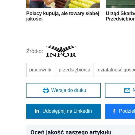
Polacy kupują, ale towary słabej
Urząd Skarb
jakości
Przedsiębior
Źródło:
pracownik
przedsiębiorca
działalność gos
Wersja do druku
N
Udostępnij na Linkedin
Podzie
Oceń jakość naszego artykułu