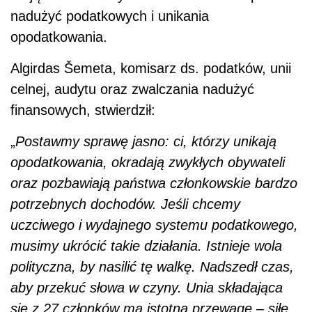
nadużyć podatkowych i unikania
opodatkowania.
Algirdas Šemeta, komisarz ds. podatków, unii
celnej, audytu oraz zwalczania nadużyć
finansowych, stwierdził:
„
Postawmy sprawę jasno:
ci, którzy unikają
opodatkowania, okradają zwykłych obywateli
oraz pozbawiają państwa członkowskie bardzo
potrzebnych dochodów.
Jeśli chcemy
uczciwego i wydajnego systemu podatkowego,
musimy ukrócić takie działania.
Istnieje wola
polityczna, by nasilić tę walkę.
Nadszedł czas,
aby przekuć słowa w czyny.
Unia składająca
się z 27 członków ma istotną przewagę – siłę