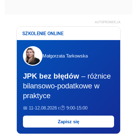
AUTOPROMOCJA
SZKOLENIE ONLINE
Małgorzata Tarkowska
JPK bez błędów
– różnice
bilansowo-podatkowe w
praktyce
📅 11-12.08.2026 r.
🕐 9:00-15:00
Zapisz się