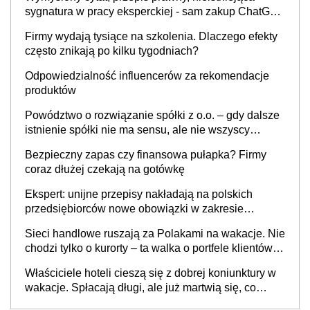
sygnatura w pracy eksperckiej - sam zakup ChatGPT
to nie wdrożenie AI w firmie
Firmy wydają tysiące na szkolenia. Dlaczego efekty
często znikają po kilku tygodniach?
Odpowiedzialność influencerów za rekomendacje
produktów
Powództwo o rozwiązanie spółki z o.o. – gdy dalsze
istnienie spółki nie ma sensu, ale nie wszyscy
wspólnicy są tego zdania
Bezpieczny zapas czy finansowa pułapka? Firmy
coraz dłużej czekają na gotówkę
Ekspert: unijne przepisy nakładają na polskich
przedsiębiorców nowe obowiązki w zakresie
opakowań
Sieci handlowe ruszają za Polakami na wakacje. Nie
chodzi tylko o kurorty – ta walka o portfele klientów
dzieje się także tam, gdzie wielu spędzi urlop po
Właściciele hoteli cieszą się z dobrej koniunktury w
cichu
wakacje. Spłacają długi, ale już martwią się, co
będzie jesienią