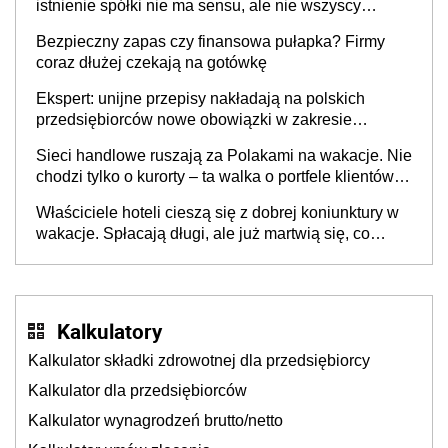
istnienie spółki nie ma sensu, ale nie wszyscy
wspólnicy są tego zdania
Bezpieczny zapas czy finansowa pułapka? Firmy
coraz dłużej czekają na gotówkę
Ekspert: unijne przepisy nakładają na polskich
przedsiębiorców nowe obowiązki w zakresie
opakowań
Sieci handlowe ruszają za Polakami na wakacje. Nie
chodzi tylko o kurorty – ta walka o portfele klientów
dzieje się także tam, gdzie wielu spędzi urlop po
Właściciele hoteli cieszą się z dobrej koniunktury w
cichu
wakacje. Spłacają długi, ale już martwią się, co
będzie jesienią
Kalkulatory
Kalkulator składki zdrowotnej dla przedsiębiorcy
Kalkulator dla przedsiębiorców
Kalkulator wynagrodzeń brutto/netto