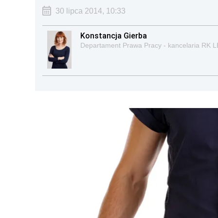
30 lipca 2014, 10:33
Konstancja Gierba
Departament Prawa Pracy - kancelaria RK 