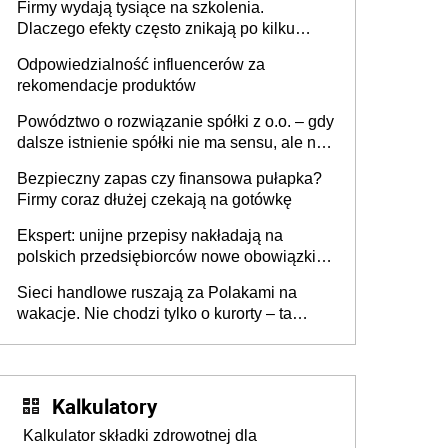
Firmy wydają tysiące na szkolenia.
firmie
Dlaczego efekty często znikają po kilku
tygodniach?
Odpowiedzialność influencerów za
rekomendacje produktów
Powództwo o rozwiązanie spółki z o.o. – gdy
dalsze istnienie spółki nie ma sensu, ale nie
wszyscy wspólnicy są tego zdania
Bezpieczny zapas czy finansowa pułapka?
Firmy coraz dłużej czekają na gotówkę
Ekspert: unijne przepisy nakładają na
polskich przedsiębiorców nowe obowiązki w
zakresie opakowań
Sieci handlowe ruszają za Polakami na
wakacje. Nie chodzi tylko o kurorty – ta
walka o portfele klientów dzieje się także
tam, gdzie wielu spędzi urlop po cichu
Kalkulatory
Kalkulator składki zdrowotnej dla