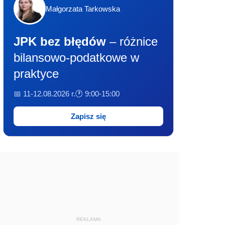
Małgorzata Tarkowska
JPK bez błędów
– różnice
bilansowo-podatkowe w
praktyce
📅 11-12.08.2026 r.
🕐 9:00-15:00
Zapisz się
REKLAMA