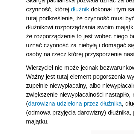
Skarga pauliańska pozwala uznać za be
czynność, której
dłużnik
dokonał i tym sa
tutaj podkreślenie, że czynność musi b
dłużnikowi rozporządzania swoim majątki
że rozporządzenie to jest wobec niego 
uznać czynność za niebyłą i domagać się
osoby na rzecz której przysporzenie nast
Wierzyciel nie może jednak bezwarunko
Ważny jest tutaj element pogorszenia wyp
zupełnie niewypłacalny, albo niewypłacal
zwiększenie niewypłacalności nastąpiło,
(
darowizna udzielona przez dłużnika
, dł
(odmowa przyjęcia darowizny) dłużnika,
majątku.