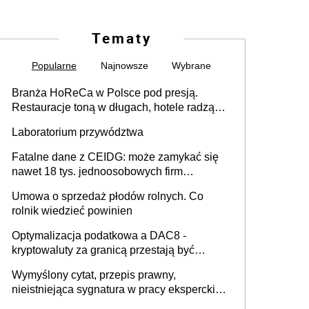
Tematy
Popularne
Najnowsze
Wybrane
Branża HoReCa w Polsce pod presją.
Restauracje toną w długach, hotele radzą
sobie lepiej [GOŚĆ INFOR.PL]
Laboratorium przywództwa
Fatalne dane z CEIDG: może zamykać się
nawet 18 tys. jednoosobowych firm
miesięcznie
Umowa o sprzedaż płodów rolnych. Co
rolnik wiedzieć powinien
Optymalizacja podatkowa a DAC8 -
kryptowaluty za granicą przestają być
niewidoczne. I co dalej?
Wymyślony cytat, przepis prawny,
nieistniejąca sygnatura w pracy eksperckiej -
sam zakup ChatGPT to nie wdrożenie AI w