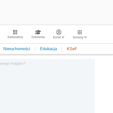
Kalkulatory
Szkolenia
Konto
Serwisy
Nieruchomości
Edukacja
KSeF
danego majątku?