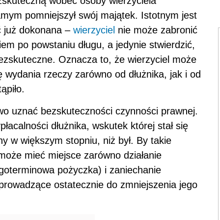
zskuteczną wobec osoby wierzyciela
mym pomniejszył swój majątek. Istotnym jest
yć już dokonana –
wierzyciel
nie może zabronić
em po powstaniu długu, a jedynie stwierdzić,
bezskuteczne. Oznacza to, że wierzyciel może
 wydania rzeczy zarówno od dłużnika, jak i od
ąpiło.
wo uznać bezskuteczności czynności prawnej.
łacalności dłużnika, wskutek której stał się
ny w większym stopniu, niż był. By takie
 może mieć miejsce zarówno działanie
ugoterminowa pożyczka) i zaniechanie
 prowadzące ostatecznie do zmniejszenia jego