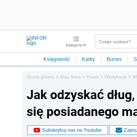
Kategorie
Księgowość
Kadry
Biznes
S
»
»
»
»
Strona główna
Moja firma
Prawo
Windykacja
Wi
Jak odzyskać dług,
się posiadanego m
Subskrybuj nas na Youtube
Zapisz