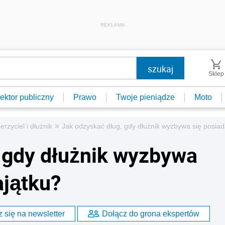
REKLAMA
Sklep
ektor publiczny
Prawo
Twoje pieniądze
Moto
»
erzyciel i dłużnik
Jak odzyskać dług, gdy dłużnik wyzbywa się posia
 gdy dłużnik wyzbywa
ajątku?
 się na newsletter
Dołącz do grona ekspertów