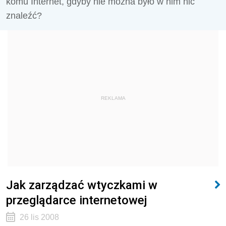
komu Internet, gdyby nie można było w nim nic
znaleźć?
REKLAMA
Jak zarządzać wtyczkami w
przeglądarce internetowej
26 lis 2008