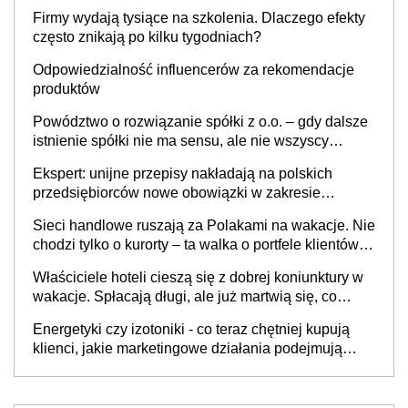
to nie wdrożenie AI w firmie
Firmy wydają tysiące na szkolenia. Dlaczego efekty
często znikają po kilku tygodniach?
Odpowiedzialność influencerów za rekomendacje
produktów
Powództwo o rozwiązanie spółki z o.o. – gdy dalsze
istnienie spółki nie ma sensu, ale nie wszyscy
wspólnicy są tego zdania
Ekspert: unijne przepisy nakładają na polskich
przedsiębiorców nowe obowiązki w zakresie
opakowań
Sieci handlowe ruszają za Polakami na wakacje. Nie
chodzi tylko o kurorty – ta walka o portfele klientów
dzieje się także tam, gdzie wielu spędzi urlop po
Właściciele hoteli cieszą się z dobrej koniunktury w
cichu
wakacje. Spłacają długi, ale już martwią się, co
będzie jesienią
Energetyki czy izotoniki - co teraz chętniej kupują
klienci, jakie marketingowe działania podejmują
sklepy