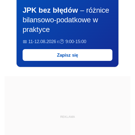
JPK bez błędów
– różnice
bilansowo-podatkowe w
praktyce
📅 11-12.08.2026 r.
🕐 9:00-15:00
Zapisz się
REKLAMA