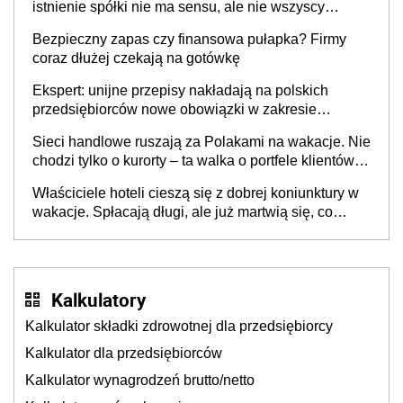
istnienie spółki nie ma sensu, ale nie wszyscy
wspólnicy są tego zdania
Bezpieczny zapas czy finansowa pułapka? Firmy
coraz dłużej czekają na gotówkę
Ekspert: unijne przepisy nakładają na polskich
przedsiębiorców nowe obowiązki w zakresie
opakowań
Sieci handlowe ruszają za Polakami na wakacje. Nie
chodzi tylko o kurorty – ta walka o portfele klientów
dzieje się także tam, gdzie wielu spędzi urlop po
Właściciele hoteli cieszą się z dobrej koniunktury w
cichu
wakacje. Spłacają długi, ale już martwią się, co
będzie jesienią
Kalkulatory
Kalkulator składki zdrowotnej dla przedsiębiorcy
Kalkulator dla przedsiębiorców
Kalkulator wynagrodzeń brutto/netto