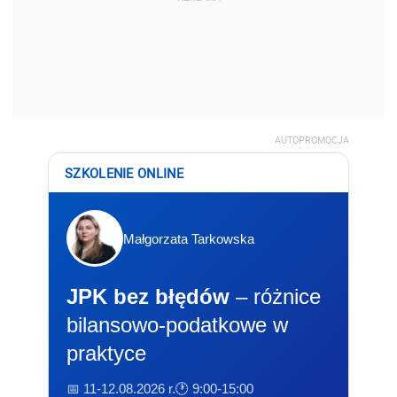
AUTOPROMOCJA
SZKOLENIE ONLINE
Małgorzata Tarkowska
JPK bez błędów
– różnice
bilansowo-podatkowe w
praktyce
📅 11-12.08.2026 r.
🕐 9:00-15:00