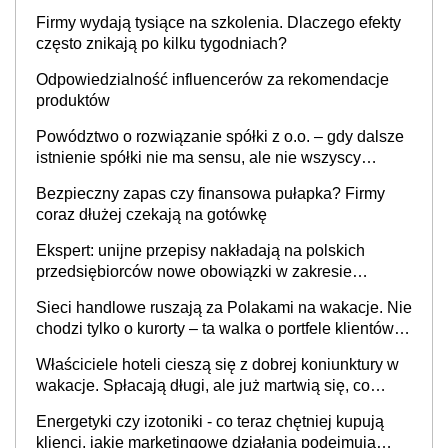
to nie wdrożenie AI w firmie
Firmy wydają tysiące na szkolenia. Dlaczego efekty
często znikają po kilku tygodniach?
Odpowiedzialność influencerów za rekomendacje
produktów
Powództwo o rozwiązanie spółki z o.o. – gdy dalsze
istnienie spółki nie ma sensu, ale nie wszyscy
wspólnicy są tego zdania
Bezpieczny zapas czy finansowa pułapka? Firmy
coraz dłużej czekają na gotówkę
Ekspert: unijne przepisy nakładają na polskich
przedsiębiorców nowe obowiązki w zakresie
opakowań
Sieci handlowe ruszają za Polakami na wakacje. Nie
chodzi tylko o kurorty – ta walka o portfele klientów
dzieje się także tam, gdzie wielu spędzi urlop po
Właściciele hoteli cieszą się z dobrej koniunktury w
cichu
wakacje. Spłacają długi, ale już martwią się, co
będzie jesienią
Energetyki czy izotoniki - co teraz chętniej kupują
klienci, jakie marketingowe działania podejmują