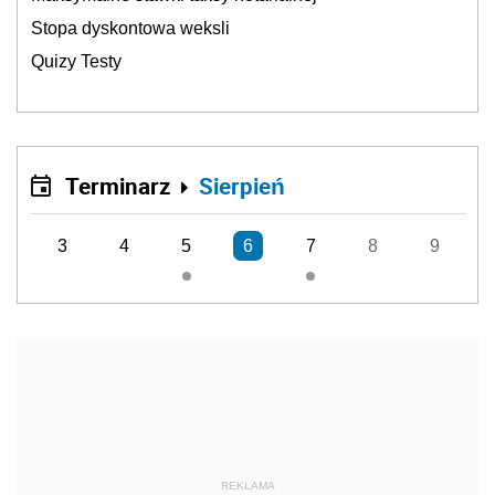
Stopa dyskontowa weksli
Quizy Testy
Terminarz
Sierpień
3
4
5
6
7
8
9
REKLAMA