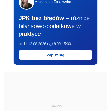
Małgorzata Tarkowska
JPK bez błędów
– różnice
bilansowo-podatkowe w
praktyce
📅 11-12.08.2026 r.
🕐 9:00-15:00
Zapisz się
REKLAMA