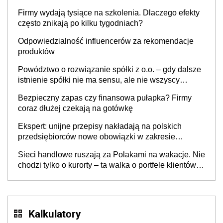
to nie wdrożenie AI w firmie
Firmy wydają tysiące na szkolenia. Dlaczego efekty
często znikają po kilku tygodniach?
Odpowiedzialność influencerów za rekomendacje
produktów
Powództwo o rozwiązanie spółki z o.o. – gdy dalsze
istnienie spółki nie ma sensu, ale nie wszyscy
wspólnicy są tego zdania
Bezpieczny zapas czy finansowa pułapka? Firmy
coraz dłużej czekają na gotówkę
Ekspert: unijne przepisy nakładają na polskich
przedsiębiorców nowe obowiązki w zakresie
opakowań
Sieci handlowe ruszają za Polakami na wakacje. Nie
chodzi tylko o kurorty – ta walka o portfele klientów
dzieje się także tam, gdzie wielu spędzi urlop po
cichu
Kalkulatory