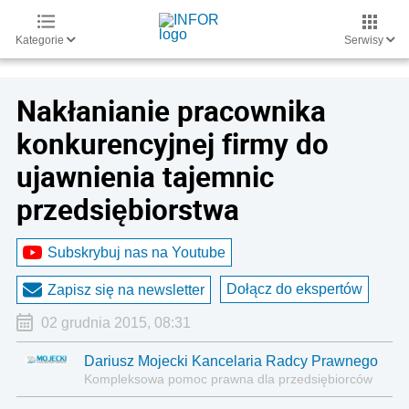
Kategorie
Serwisy
Nakłanianie pracownika
konkurencyjnej firmy do
ujawnienia tajemnic
przedsiębiorstwa
Subskrybuj nas na Youtube
Dołącz do ekspertów
Zapisz się na newsletter
02 grudnia 2015, 08:31
Dariusz Mojecki Kancelaria Radcy Prawnego
Kompleksowa pomoc prawna dla przedsiębiorców