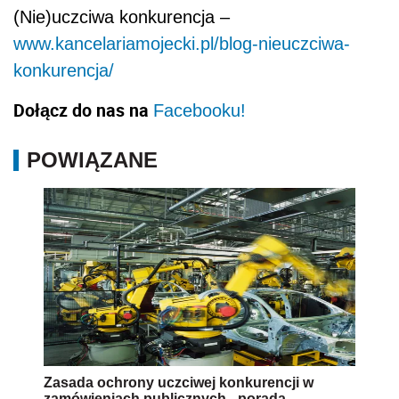
(Nie)uczciwa konkurencja –
www.kancelariamojecki.pl/blog-nieuczciwa-
konkurencja/
Dołącz do nas na
Facebooku!
POWIĄZANE
Zasada ochrony uczciwej konkurencji w
zamówieniach publicznych - porada