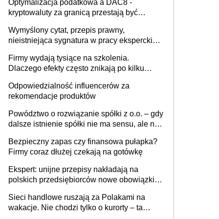
Optymalizacja podatkowa a DAC8 -
kryptowaluty za granicą przestają być
niewidoczne. I co dalej?
Wymyślony cytat, przepis prawny,
nieistniejąca sygnatura w pracy eksperckiej -
sam zakup ChatGPT to nie wdrożenie AI w
Firmy wydają tysiące na szkolenia.
firmie
Dlaczego efekty często znikają po kilku
tygodniach?
Odpowiedzialność influencerów za
rekomendacje produktów
Powództwo o rozwiązanie spółki z o.o. – gdy
dalsze istnienie spółki nie ma sensu, ale nie
wszyscy wspólnicy są tego zdania
Bezpieczny zapas czy finansowa pułapka?
Firmy coraz dłużej czekają na gotówkę
Ekspert: unijne przepisy nakładają na
polskich przedsiębiorców nowe obowiązki w
zakresie opakowań
Sieci handlowe ruszają za Polakami na
wakacje. Nie chodzi tylko o kurorty – ta
walka o portfele klientów dzieje się także