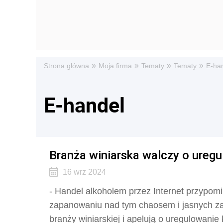
»
»
»
»
Strona główna
Moja firma
Tematy
Tematy
E-ha
E-handel
Branża winiarska walczy o uregu
16 wrz 2024
- Handel alkoholem przez Internet przypom
zapanowaniu nad tym chaosem i jasnych za
branży winiarskiej i apelują o uregulowanie