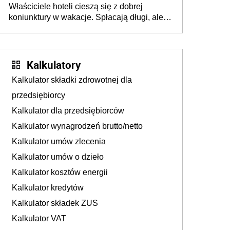
Właściciele hoteli cieszą się z dobrej
tam, gdzie wielu spędzi urlop po cichu
koniunktury w wakacje. Spłacają długi, ale
już martwią się, co będzie jesienią
Kalkulatory
Kalkulator składki zdrowotnej dla
przedsiębiorcy
Kalkulator dla przedsiębiorców
Kalkulator wynagrodzeń brutto/netto
Kalkulator umów zlecenia
Kalkulator umów o dzieło
Kalkulator kosztów energii
Kalkulator kredytów
Kalkulator składek ZUS
Kalkulator VAT