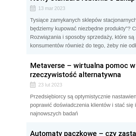
13 mar 2023
Tysiące zamykanych sklepów stacjonarnych 
będziemy kupować niezbędne produkty”? Cor
Rozwiązania i sposoby sprzedaży, które są
konsumentów również do tego, żeby nie odk
Metaverse – wirtualna pomoc w 
rzeczywistość alternatywna
23 lut 2023
Przedsiębiorcy są optymistycznie nastawie
poprawić doświadczenia klientów i stać się
najnowszych badań
Automaty paczkowe – czy zastąp