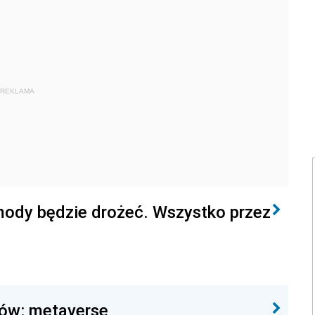
REKLAMA
mody będzie drożeć. Wszystko przez
pów: metaverse