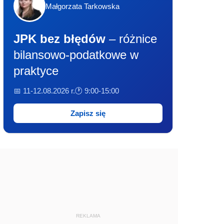
Małgorzata Tarkowska
JPK bez błędów
– różnice
bilansowo-podatkowe w
praktyce
📅 11-12.08.2026 r.
🕐 9:00-15:00
Zapisz się
REKLAMA