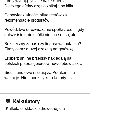
Firmy wydają tysiące na szkolenia.
firmie
Dlaczego efekty często znikają po kilku
tygodniach?
Odpowiedzialność influencerów za
rekomendacje produktów
Powództwo o rozwiązanie spółki z o.o. – gdy
dalsze istnienie spółki nie ma sensu, ale nie
wszyscy wspólnicy są tego zdania
Bezpieczny zapas czy finansowa pułapka?
Firmy coraz dłużej czekają na gotówkę
Ekspert: unijne przepisy nakładają na
polskich przedsiębiorców nowe obowiązki w
zakresie opakowań
Sieci handlowe ruszają za Polakami na
wakacje. Nie chodzi tylko o kurorty – ta
walka o portfele klientów dzieje się także
tam, gdzie wielu spędzi urlop po cichu
Kalkulatory
Kalkulator składki zdrowotnej dla