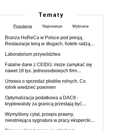
Tematy
Popularne
Najnowsze
Wybrane
Branża HoReCa w Polsce pod presją.
Restauracje toną w długach, hotele radzą
sobie lepiej [GOŚĆ INFOR.PL]
Laboratorium przywództwa
Fatalne dane z CEIDG: może zamykać się
nawet 18 tys. jednoosobowych firm
miesięcznie
Umowa o sprzedaż płodów rolnych. Co
rolnik wiedzieć powinien
Optymalizacja podatkowa a DAC8 -
kryptowaluty za granicą przestają być
niewidoczne. I co dalej?
Wymyślony cytat, przepis prawny,
nieistniejąca sygnatura w pracy eksperckiej -
sam zakup ChatGPT to nie wdrożenie AI w