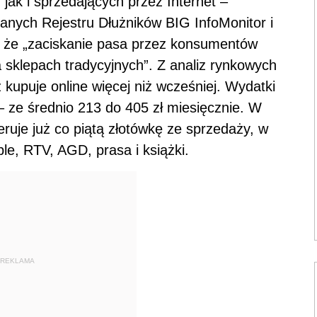
 jak i sprzedających przez Internet –
anych Rejestru Dłużników BIG InfoMonitor i
, że „zaciskanie pasa przez konsumentów
a sklepach tradycyjnych”. Z analiz rynkowych
ż kupuje online więcej niż wcześniej. Wydatki
– ze średnio 213 do 405 zł miesięcznie. W
uje już co piątą złotówkę ze sprzedaży, w
le, RTV, AGD, prasa i książki.
REKLAMA