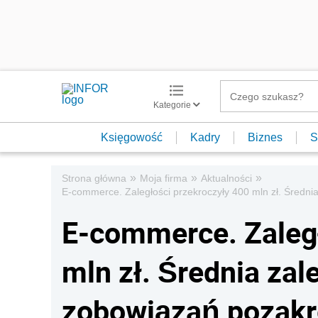
Kategorie
Księgowość
Kadry
Biznes
S
»
»
»
Strona główna
Moja firma
Aktualności
E-commerce. Zaległości przekroczyły 400 mln zł. Średnia
E-commerce. Zaległ
mln zł. Średnia zal
zobowiązań pozakr