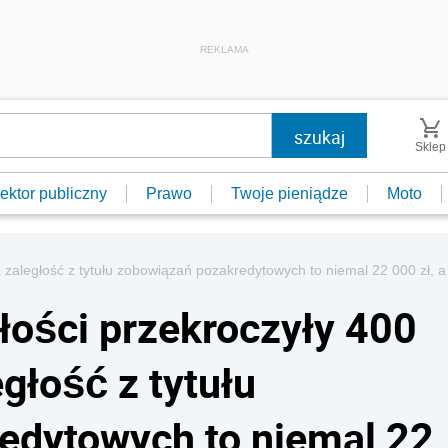
REKLAMA
Sklep
ektor publiczny
Prawo
Twoje pieniądze
Moto
 zaległość z tytułu zobowiązań pozakredytowych to niemal 22 000 zł, 
ości przekroczyły 400
egłość z tytułu
edytowych to niemal 22