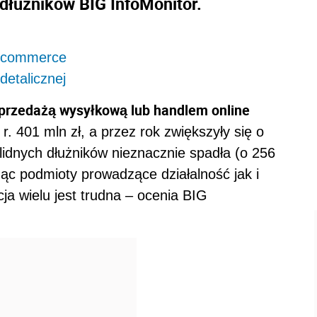
 dłużników BIG InfoMonitor.
e-commerce
detalicznej
sprzedażą wysyłkową lub handlem online
r. 401 mln zł, a przez rok zwiększyły się o
lidnych dłużników nieznacznie spadła (o 256
licząc podmioty prowadzące działalność jak i
ja wielu jest trudna – ocenia BIG