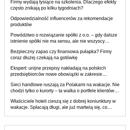
Firmy wydają tysiące na szkolenia. Dlaczego efekty
często znikają po kilku tygodniach?
Odpowiedzialność influencerów za rekomendacje
produktów
Powództwo o rozwiązanie spółki z o.o. – gdy dalsze
istnienie spółki nie ma sensu, ale nie wszyscy
wspólnicy są tego zdania
Bezpieczny zapas czy finansowa pułapka? Firmy
coraz dłużej czekają na gotówkę
Ekspert: unijne przepisy nakładają na polskich
przedsiębiorców nowe obowiązki w zakresie
opakowań
Sieci handlowe ruszają za Polakami na wakacje. Nie
chodzi tylko o kurorty – ta walka o portfele klientów
dzieje się także tam, gdzie wielu spędzi urlop po
Właściciele hoteli cieszą się z dobrej koniunktury w
cichu
wakacje. Spłacają długi, ale już martwią się, co
będzie jesienią