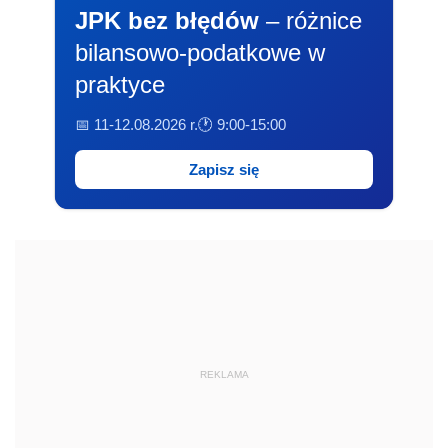
JPK bez błędów
– różnice
bilansowo-podatkowe w
praktyce
📅 11-12.08.2026 r.
🕐 9:00-15:00
Zapisz się
REKLAMA