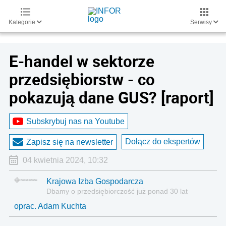
Kategorie
Serwisy
E-handel w sektorze
przedsiębiorstw - co
pokazują dane GUS? [raport]
Subskrybuj nas na Youtube
Dołącz do ekspertów
Zapisz się na newsletter
04 kwietnia 2024, 10:32
Krajowa Izba Gospodarcza
Dbamy o przedsiębiorczość już ponad 30 lat
oprac. Adam Kuchta