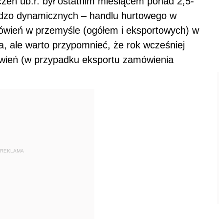
czeń ub.r. był ostatnim miesiącem ponad 2,5-
dzo dynamicznych – handlu hurtowego w
wień w przemyśle (ogółem i eksportowych) w
, ale warto przypomnieć, że rok wcześniej
wień (w przypadku eksportu zamówienia
REKLAMA