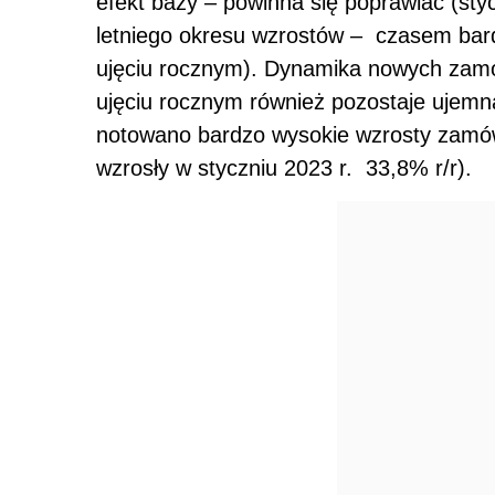
efekt bazy – powinna się poprawiać (sty
letniego okresu wzrostów – czasem bar
ujęciu rocznym). Dynamika nowych zamó
ujęciu rocznym również pozostaje ujemna
notowano bardzo wysokie wzrosty zamó
wzrosły w styczniu 2023 r. 33,8% r/r).