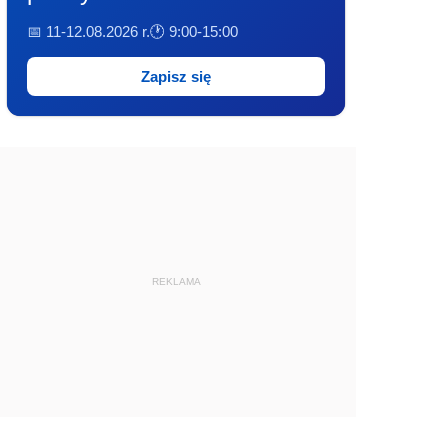
📅 11-12.08.2026 r.
🕐 9:00-15:00
Zapisz się
REKLAMA