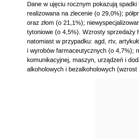
Dane w ujęciu rocznym pokazują spadki
realizowana na zlecenie (o 29,0%); półp
oraz złom (o 21,1%); niewyspecjalizowa
tytoniowe (o 4,5%). Wzrosty sprzedaży
natomiast w przypadku: agd, rtv, arty
i wyrobów farmaceutycznych (o 4,7%); na
komunikacyjnej, maszyn, urządzeń i do
alkoholowych i bezalkoholowych (wzrost