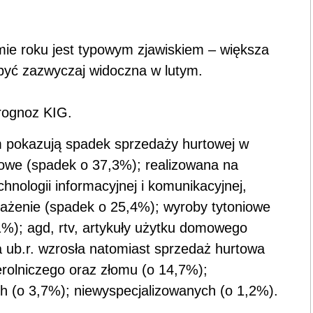
ie roku jest typowym zjawiskiem – większa
być zazwyczaj widoczna w lutym.
rognoz KIG.
 pokazują spadek sprzedaży hurtowej w
lowe (spadek o 37,3%); realizowana na
hnologii informacyjnej i komunikacyjnej,
ażenie (spadek o 25,4%); wyroby tytoniowe
%); agd, rtv, artykuły użytku domowego
 ub.r. wzrosła natomiast sprzedaż hurtowa
rolniczego oraz złomu (o 14,7%);
 (o 3,7%); niewyspecjalizowanych (o 1,2%).