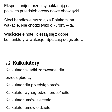
Ekspert: unijne przepisy nakładają na
polskich przedsiębiorców nowe obowiązki w
zakresie opakowań
Sieci handlowe ruszają za Polakami na
wakacje. Nie chodzi tylko o kurorty – ta
walka o portfele klientów dzieje się także
Właściciele hoteli cieszą się z dobrej
tam, gdzie wielu spędzi urlop po cichu
koniunktury w wakacje. Spłacają długi, ale
już martwią się, co będzie jesienią
Kalkulatory
Kalkulator składki zdrowotnej dla
przedsiębiorcy
Kalkulator dla przedsiębiorców
Kalkulator wynagrodzeń brutto/netto
Kalkulator umów zlecenia
Kalkulator umów o dzieło