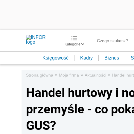
Kategorie
Księgowość
Kadry
Biznes
S
»
»
»
Strona główna
Moja firma
Aktualności
Handel hur
Handel hurtowy i 
przemyśle - co pok
GUS?