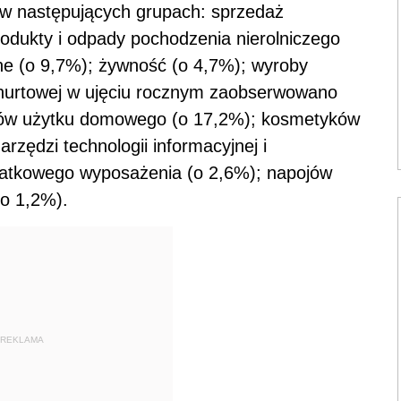
 w następujących grupach: sprzedaż
rodukty i odpady pochodzenia nierolniczego
ne (o 9,7%); żywność (o 4,7%); wyroby
 hurtowej w ujęciu rocznym zaobserwowano
kułów użytku domowego (o 17,2%); kosmetyków
rzędzi technologii informacyjnej i
datkowego wyposażenia (o 2,6%); napojów
 o 1,2%).
REKLAMA