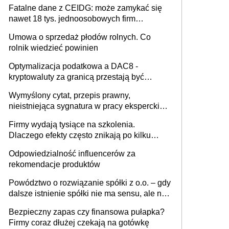
Fatalne dane z CEIDG: może zamykać się
nawet 18 tys. jednoosobowych firm
miesięcznie
Umowa o sprzedaż płodów rolnych. Co
rolnik wiedzieć powinien
Optymalizacja podatkowa a DAC8 -
kryptowaluty za granicą przestają być
niewidoczne. I co dalej?
Wymyślony cytat, przepis prawny,
nieistniejąca sygnatura w pracy eksperckiej -
sam zakup ChatGPT to nie wdrożenie AI w
Firmy wydają tysiące na szkolenia.
firmie
Dlaczego efekty często znikają po kilku
tygodniach?
Odpowiedzialność influencerów za
rekomendacje produktów
Powództwo o rozwiązanie spółki z o.o. – gdy
dalsze istnienie spółki nie ma sensu, ale nie
wszyscy wspólnicy są tego zdania
Bezpieczny zapas czy finansowa pułapka?
Firmy coraz dłużej czekają na gotówkę