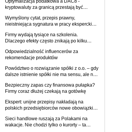
Optymalizacja podatkowa a DAC8 -
kryptowaluty za granicą przestają być
niewidoczne. I co dalej?
Wymyślony cytat, przepis prawny,
nieistniejąca sygnatura w pracy eksperckiej -
sam zakup ChatGPT to nie wdrożenie AI w
Firmy wydają tysiące na szkolenia.
firmie
Dlaczego efekty często znikają po kilku
tygodniach?
Odpowiedzialność influencerów za
rekomendacje produktów
Powództwo o rozwiązanie spółki z o.o. – gdy
dalsze istnienie spółki nie ma sensu, ale nie
wszyscy wspólnicy są tego zdania
Bezpieczny zapas czy finansowa pułapka?
Firmy coraz dłużej czekają na gotówkę
Ekspert: unijne przepisy nakładają na
polskich przedsiębiorców nowe obowiązki w
zakresie opakowań
Sieci handlowe ruszają za Polakami na
wakacje. Nie chodzi tylko o kurorty – ta
walka o portfele klientów dzieje się także