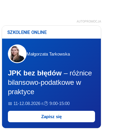
AUTOPROMOCJA
SZKOLENIE ONLINE
Małgorzata Tarkowska
JPK bez błędów
– różnice
bilansowo-podatkowe w
praktyce
📅 11-12.08.2026 r.
🕐 9:00-15:00
Zapisz się