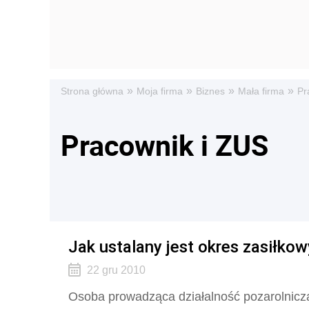
»
»
»
»
Strona główna
Moja firma
Biznes
Mała firma
Pr
Pracownik i ZUS
Jak ustalany jest okres zasiłko
22 gru 2010
Osoba prowadząca działalność pozarolnic