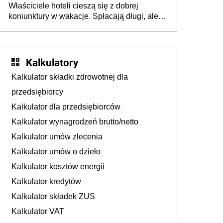
Właściciele hoteli cieszą się z dobrej
tam, gdzie wielu spędzi urlop po cichu
koniunktury w wakacje. Spłacają długi, ale
już martwią się, co będzie jesienią
Kalkulatory
Kalkulator składki zdrowotnej dla
przedsiębiorcy
Kalkulator dla przedsiębiorców
Kalkulator wynagrodzeń brutto/netto
Kalkulator umów zlecenia
Kalkulator umów o dzieło
Kalkulator kosztów energii
Kalkulator kredytów
Kalkulator składek ZUS
Kalkulator VAT