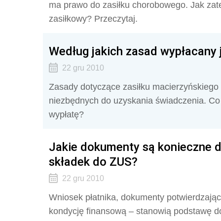
ma prawo do zasiłku chorobowego. Jak zate
zasiłkowy? Przeczytaj.
Według jakich zasad wypłacany j
22 gru 2010
Zasady dotyczące zasiłku macierzyńskieg
niezbędnych do uzyskania świadczenia. Co 
wypłatę?
Jakie dokumenty są konieczne d
składek do ZUS?
22 gru 2010
Wniosek płatnika, dokumenty potwierdzając
kondycję finansową – stanowią podstawę do