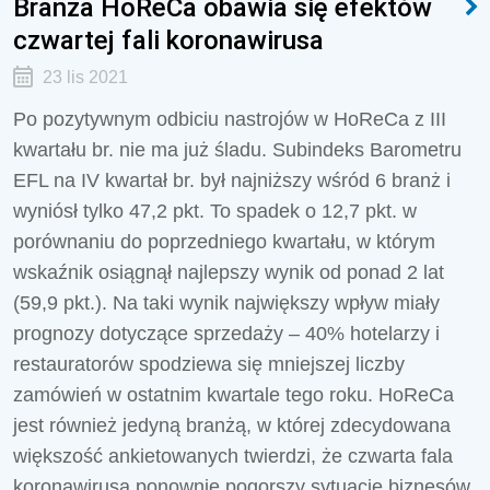
Branża HoReCa obawia się efektów
czwartej fali koronawirusa
23 lis 2021
Po pozytywnym odbiciu nastrojów w HoReCa z III
kwartału br. nie ma już śladu. Subindeks Barometru
EFL na IV kwartał br. był najniższy wśród 6 branż i
wyniósł tylko 47,2 pkt. To spadek o 12,7 pkt. w
porównaniu do poprzedniego kwartału, w którym
wskaźnik osiągnął najlepszy wynik od ponad 2 lat
(59,9 pkt.). Na taki wynik największy wpływ miały
prognozy dotyczące sprzedaży – 40% hotelarzy i
restauratorów spodziewa się mniejszej liczby
zamówień w ostatnim kwartale tego roku. HoReCa
jest również jedyną branżą, w której zdecydowana
większość ankietowanych twierdzi, że czwarta fala
koronawirusa ponownie pogorszy sytuację biznesów