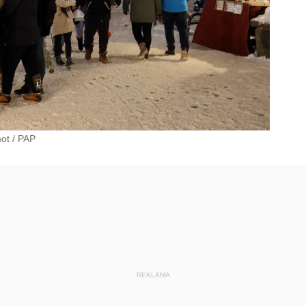
ot
/
PAP