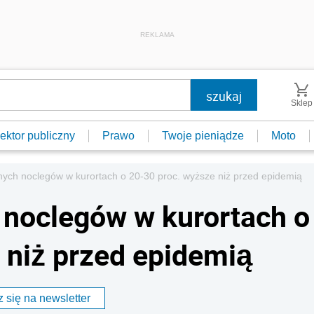
REKLAMA
Sklep
ektor publiczny
Prawo
Twoje pieniądze
Moto
ych noclegów w kurortach o 20-30 proc. wyższe niż przed epidemią
 noclegów w kurortach o
 niż przed epidemią
 się na newsletter