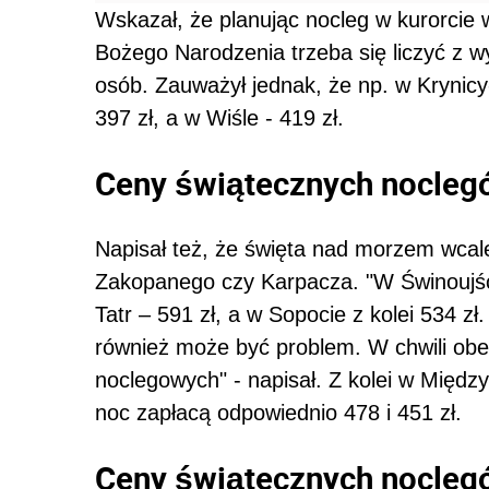
Wskazał, że planując nocleg w kurorci
Bożego Narodzenia trzeba się liczyć z w
osób. Zauważył jednak, że np. w Krynicy
397 zł, a w Wiśle - 419 zł.
Ceny świątecznych nocleg
Napisał też, że święta nad morzem wcal
Zakopanego czy Karpacza. "W Świnoujściu
Tatr – 591 zł, a w Sopocie z kolei 534 
również może być problem. W chwili obecn
noclegowych" - napisał. Z kolei w Międz
noc zapłacą odpowiednio 478 i 451 zł.
Ceny świątecznych noclegó