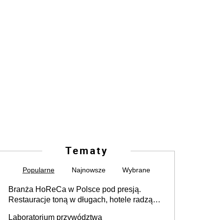
Tematy
Popularne
Najnowsze
Wybrane
Branża HoReCa w Polsce pod presją.
Restauracje toną w długach, hotele radzą
sobie lepiej [GOŚĆ INFOR.PL]
Laboratorium przywództwa