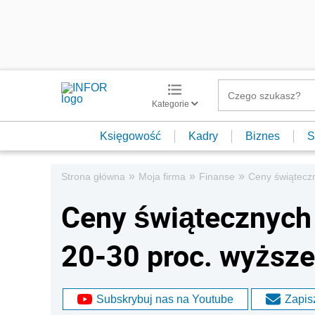
Kategorie
Księgowość
Kadry
Biznes
S
»
»
»
Strona główna
Moja firma
Finanse
Ceny świąteczn
Ceny świątecznych
20-30 proc. wyższe
Subskrybuj nas na Youtube
Zapisz