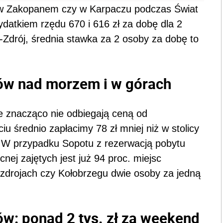
e w Zakopanem czy w Karpaczu podczas Świat
ydatkiem rzędu 670 i 616 zł za dobę dla 2
-Zdrój, średnia stawka za 2 osoby za dobę to
ów nad morzem i w górach
e znacząco nie odbiegają ceną od
 średnio zapłacimy 78 zł mniej niż w stolicy
zł. W przypadku Sopotu z rezerwacją pobytu
ej zajętych jest już 94 proc. miejsc
yzdrojach czy Kołobrzegu dwie osoby za jedną
w: ponad 2 tys. zł za weekend