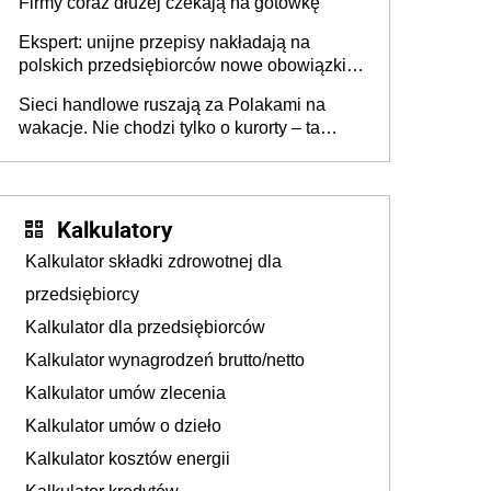
Firmy coraz dłużej czekają na gotówkę
Ekspert: unijne przepisy nakładają na
polskich przedsiębiorców nowe obowiązki w
zakresie opakowań
Sieci handlowe ruszają za Polakami na
wakacje. Nie chodzi tylko o kurorty – ta
walka o portfele klientów dzieje się także
tam, gdzie wielu spędzi urlop po cichu
Kalkulatory
Kalkulator składki zdrowotnej dla
przedsiębiorcy
Kalkulator dla przedsiębiorców
Kalkulator wynagrodzeń brutto/netto
Kalkulator umów zlecenia
Kalkulator umów o dzieło
Kalkulator kosztów energii