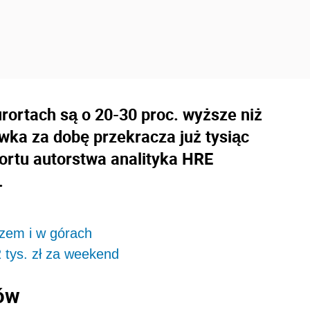
ortach są o 20-30 proc. wyższe niż
wka za dobę przekracza już tysiąc
portu autorstwa analityka HRE
.
zem i w górach
 tys. zł za weekend
ów