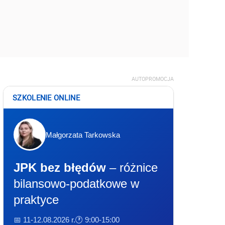
AUTOPROMOCJA
SZKOLENIE ONLINE
Małgorzata Tarkowska
JPK bez błędów
– różnice
bilansowo-podatkowe w
praktyce
📅 11-12.08.2026 r.
🕐 9:00-15:00