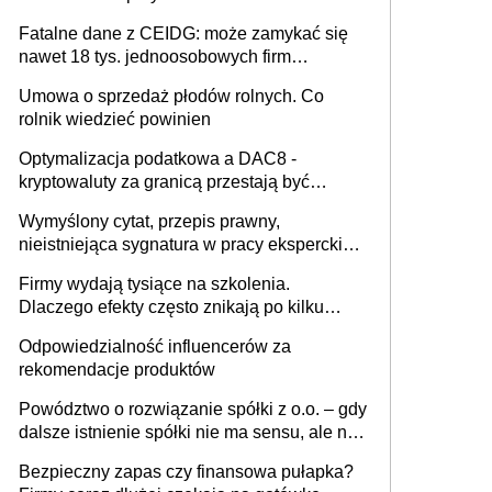
Fatalne dane z CEIDG: może zamykać się
nawet 18 tys. jednoosobowych firm
miesięcznie
Umowa o sprzedaż płodów rolnych. Co
rolnik wiedzieć powinien
Optymalizacja podatkowa a DAC8 -
kryptowaluty za granicą przestają być
niewidoczne. I co dalej?
Wymyślony cytat, przepis prawny,
nieistniejąca sygnatura w pracy eksperckiej -
sam zakup ChatGPT to nie wdrożenie AI w
Firmy wydają tysiące na szkolenia.
firmie
Dlaczego efekty często znikają po kilku
tygodniach?
Odpowiedzialność influencerów za
rekomendacje produktów
Powództwo o rozwiązanie spółki z o.o. – gdy
dalsze istnienie spółki nie ma sensu, ale nie
wszyscy wspólnicy są tego zdania
Bezpieczny zapas czy finansowa pułapka?