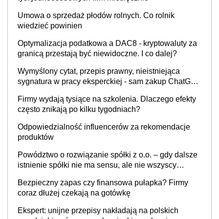
Umowa o sprzedaż płodów rolnych. Co rolnik
wiedzieć powinien
Optymalizacja podatkowa a DAC8 - kryptowaluty za
granicą przestają być niewidoczne. I co dalej?
Wymyślony cytat, przepis prawny, nieistniejąca
sygnatura w pracy eksperckiej - sam zakup ChatGPT
to nie wdrożenie AI w firmie
Firmy wydają tysiące na szkolenia. Dlaczego efekty
często znikają po kilku tygodniach?
Odpowiedzialność influencerów za rekomendacje
produktów
Powództwo o rozwiązanie spółki z o.o. – gdy dalsze
istnienie spółki nie ma sensu, ale nie wszyscy
wspólnicy są tego zdania
Bezpieczny zapas czy finansowa pułapka? Firmy
coraz dłużej czekają na gotówkę
Ekspert: unijne przepisy nakładają na polskich