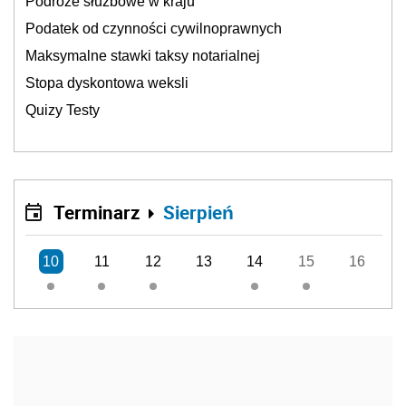
Podróże służbowe w kraju
Podatek od czynności cywilnoprawnych
Maksymalne stawki taksy notarialnej
Stopa dyskontowa weksli
Quizy Testy
Terminarz
Sierpień
10
11
12
13
14
15
16