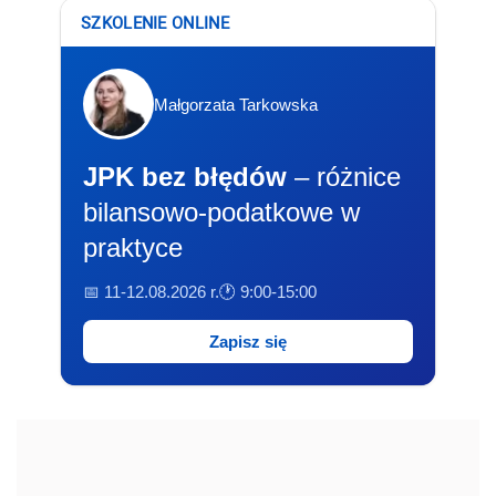
SZKOLENIE ONLINE
Małgorzata Tarkowska
JPK bez błędów
– różnice
bilansowo-podatkowe w
praktyce
📅 11-12.08.2026 r.
🕐 9:00-15:00
Zapisz się