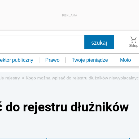
REKLAMA
Sklep
ektor publiczny
Prawo
Twoje pieniądze
Moto
»
łe rejestry
Kogo można wpisać do rejestru dłużników niewypłacalny
do rejestru dłużników