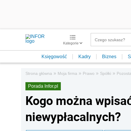
Kategorie
Księgowość
Kadry
Biznes
S
»
»
»
»
Strona główna
Moja firma
Prawo
Spółki
Pozosta
Porada Infor.pl
Kogo można wpisać 
niewypłacalnych?