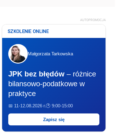
AUTOPROMOCJA
SZKOLENIE ONLINE
Małgorzata Tarkowska
JPK bez błędów
– różnice
bilansowo-podatkowe w
praktyce
📅 11-12.08.2026 r.
🕐 9:00-15:00
Zapisz się