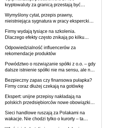
kryptowaluty za granicą przestają być
niewidoczne. I co dalej?
Wymyślony cytat, przepis prawny,
nieistniejąca sygnatura w pracy eksperckiej -
sam zakup ChatGPT to nie wdrożenie AI w
Firmy wydają tysiące na szkolenia.
firmie
Dlaczego efekty często znikają po kilku
tygodniach?
Odpowiedzialność influencerów za
rekomendacje produktów
Powództwo o rozwiązanie spółki z o.o. – gdy
dalsze istnienie spółki nie ma sensu, ale nie
wszyscy wspólnicy są tego zdania
Bezpieczny zapas czy finansowa pułapka?
Firmy coraz dłużej czekają na gotówkę
Ekspert: unijne przepisy nakładają na
polskich przedsiębiorców nowe obowiązki w
zakresie opakowań
Sieci handlowe ruszają za Polakami na
wakacje. Nie chodzi tylko o kurorty – ta
walka o portfele klientów dzieje się także