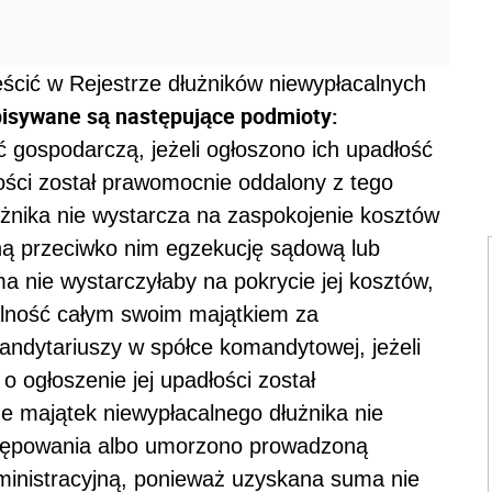
ścić w Rejestrze dłużników niewypłacalnych
isywane są następujące podmioty:
ć gospodarczą, jeżeli ogłoszono ich upadłość
łości został prawomocnie oddalony z tego
żnika nie wystarcza na zaspokojenie kosztów
ą przeciwko nim egzekucję sądową lub
 nie wystarczyłaby na pokrycie jej kosztów,
lność całym swoim majątkiem za
andytariuszy w spółce komandytowej, jeżeli
 o ogłoszenie jej upadłości został
 majątek niewypłacalnego dłużnika nie
stępowania albo umorzono prowadzoną
ministracyjną, ponieważ uzyskana suma nie