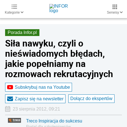
Kategorie
Serwisy
Porada Infor.pl
Siła nawyku, czyli o
nieświadomych błędach,
jakie popełniamy na
rozmowach rekrutacyjnych
Subskrybuj nas na Youtube
Dołącz do ekspertów
Zapisz się na newsletter
23 sierpnia 2012, 09:21
Treco Inspiracja do sukcesu
Portal dla szkoleniowców