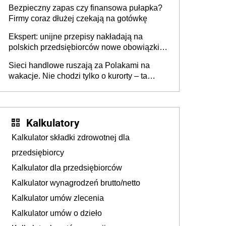
wszyscy wspólnicy są tego zdania
Bezpieczny zapas czy finansowa pułapka?
Firmy coraz dłużej czekają na gotówkę
Ekspert: unijne przepisy nakładają na
polskich przedsiębiorców nowe obowiązki w
zakresie opakowań
Sieci handlowe ruszają za Polakami na
wakacje. Nie chodzi tylko o kurorty – ta
walka o portfele klientów dzieje się także
tam, gdzie wielu spędzi urlop po cichu
Kalkulatory
Kalkulator składki zdrowotnej dla
przedsiębiorcy
Kalkulator dla przedsiębiorców
Kalkulator wynagrodzeń brutto/netto
Kalkulator umów zlecenia
Kalkulator umów o dzieło