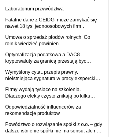
sobie lepiej [GOŚĆ INFOR.PL]
Laboratorium przywództwa
Fatalne dane z CEIDG: może zamykać się
nawet 18 tys. jednoosobowych firm
miesięcznie
Umowa o sprzedaż płodów rolnych. Co
rolnik wiedzieć powinien
Optymalizacja podatkowa a DAC8 -
kryptowaluty za granicą przestają być
niewidoczne. I co dalej?
Wymyślony cytat, przepis prawny,
nieistniejąca sygnatura w pracy eksperckiej -
sam zakup ChatGPT to nie wdrożenie AI w
Firmy wydają tysiące na szkolenia.
firmie
Dlaczego efekty często znikają po kilku
tygodniach?
Odpowiedzialność influencerów za
rekomendacje produktów
Powództwo o rozwiązanie spółki z o.o. – gdy
dalsze istnienie spółki nie ma sensu, ale nie