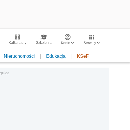
Kalkulatory
Szkolenia
Konto
Serwisy
Nieruchomości
Edukacja
KSeF
gułce