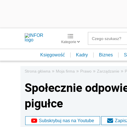
Kategorie
Księgowość
Kadry
Biznes
S
»
»
»
»
Strona główna
Moja firma
Prawo
Zarządzanie
P
Społecznie odpowie
pigułce
Subskrybuj nas na Youtube
Zapisz