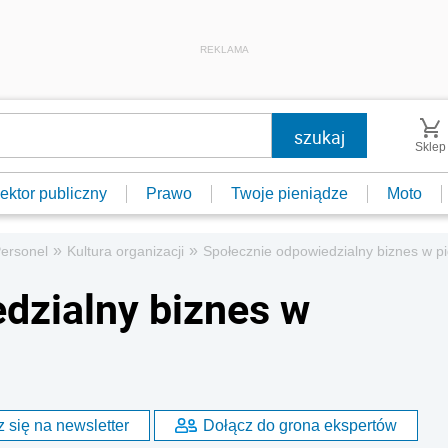
REKLAMA
Sklep
ektor publiczny
Prawo
Twoje pieniądze
Moto
»
»
ersonel
Kultura organizacji
Społecznie odpowiedzialny biznes w pi
dzialny biznes w
 się na newsletter
Dołącz do grona ekspertów