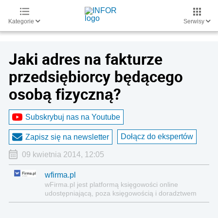
Kategorie
Serwisy
Jaki adres na fakturze
przedsiębiorcy będącego
osobą fizyczną?
Subskrybuj nas na Youtube
Dołącz do ekspertów
Zapisz się na newsletter
09 kwietnia 2014, 12:05
wfirma.pl
wFirma.pl jest platformą księgowości on­line
udostępniającą, poza księgowością i doradztwem
nowoczesne narzędzia informatyczne, niezbędne
do zarządzania firmą.