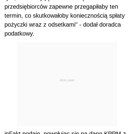
przedsiębiorców zapewne przegapiłaby ten
termin, co skutkowałoby koniecznością spłaty
pożyczki wraz z odsetkami" - dodał doradca
podat
kowy.
REKLAMA
inFakt podaje, powołując się na dane KPRM z