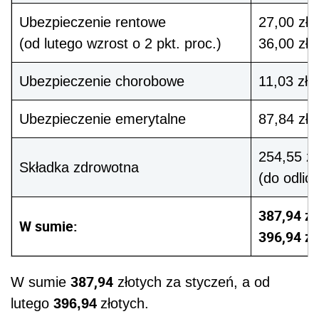
Ubezpieczenie rentowe
27,00 zł 
(od lutego wzrost o 2 pkt. proc.)
36,00 zł 
Ubezpieczenie chorobowe
11,03 zł
Ubezpieczenie emerytalne
87,84 zł
254,55 zł
Składka zdrowotna
(do odlic
387,94 zł
W sumie:
396,94 zł
387,94
W sumie
złotych za styczeń, a od
lutego
396,94
złotych.