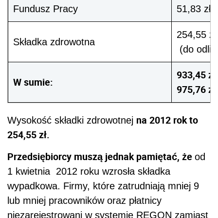
Fundusz Pracy
51,83 zł
254,55 zł
Składka zdrowotna
(do odlic
933,45 z
W sumie:
975,76 z
na 2012 rok to
Wysokość składki zdrowotnej
254,55 zł.
Przedsiębiorcy muszą jednak pamiętać, że
od
1 kwietnia 2012 roku wzrosła składka
wypadkowa. Firmy, które zatrudniają mniej 9
lub mniej pracowników oraz płatnicy
niezarejestrowani w systemie REGON zamiast