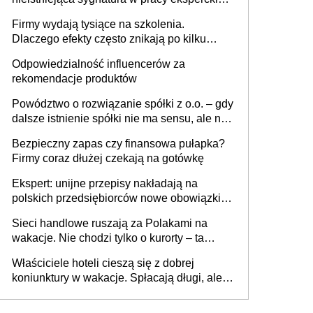
sam zakup ChatGPT to nie wdrożenie AI w
Firmy wydają tysiące na szkolenia.
firmie
Dlaczego efekty często znikają po kilku
tygodniach?
Odpowiedzialność influencerów za
rekomendacje produktów
Powództwo o rozwiązanie spółki z o.o. – gdy
dalsze istnienie spółki nie ma sensu, ale nie
wszyscy wspólnicy są tego zdania
Bezpieczny zapas czy finansowa pułapka?
Firmy coraz dłużej czekają na gotówkę
Ekspert: unijne przepisy nakładają na
polskich przedsiębiorców nowe obowiązki w
zakresie opakowań
Sieci handlowe ruszają za Polakami na
wakacje. Nie chodzi tylko o kurorty – ta
walka o portfele klientów dzieje się także
Właściciele hoteli cieszą się z dobrej
tam, gdzie wielu spędzi urlop po cichu
koniunktury w wakacje. Spłacają długi, ale
już martwią się, co będzie jesienią