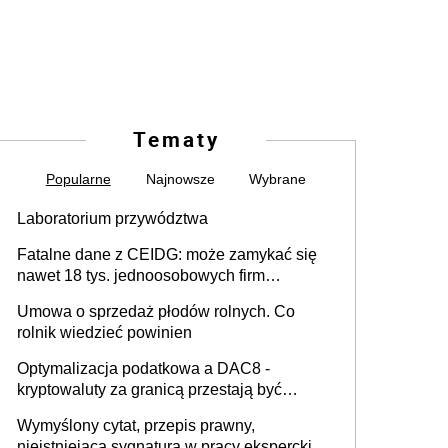
Tematy
Popularne
Najnowsze
Wybrane
Laboratorium przywództwa
Fatalne dane z CEIDG: może zamykać się
nawet 18 tys. jednoosobowych firm
miesięcznie
Umowa o sprzedaż płodów rolnych. Co
rolnik wiedzieć powinien
Optymalizacja podatkowa a DAC8 -
kryptowaluty za granicą przestają być
niewidoczne. I co dalej?
Wymyślony cytat, przepis prawny,
nieistniejąca sygnatura w pracy eksperckiej -