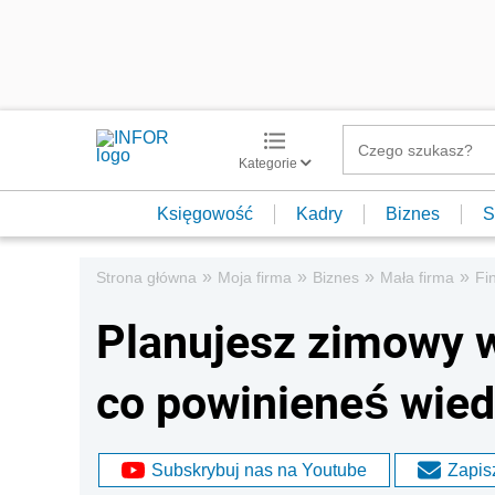
Kategorie
Księgowość
Kadry
Biznes
S
»
»
»
»
Strona główna
Moja firma
Biznes
Mała firma
Fi
Planujesz zimowy 
co powinieneś wied
Subskrybuj nas na Youtube
Zapisz