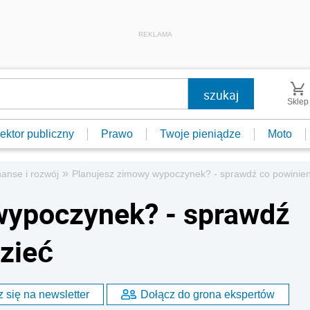
REKLAMA
Sklep
ektor publiczny
Prawo
Twoje pieniądze
Moto
»
nanse i rozwój
Planujesz zimowy wypoczynek? - sprawdź co powinien
wypoczynek? - sprawdź
zieć
 się na newsletter
Dołącz do grona ekspertów