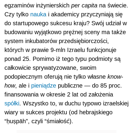
egzaminów inżynierskich
per capita
na świecie.
Czy tylko
nauka
i akademicy przyczyniają się
do startupowego sukcesu kraju? Swój udział w
budowaniu wyjątkowo prężnej sceny ma także
system inkubatorów przedsiębiorczości,
których w prawie 9-mln Izraelu funkcjonuje
ponad 25. Pomimo iż tego typu podmioty są
całkowicie sprywatyzowane, swoim
podopiecznym oferują nie tylko własne
know-
how
, ale i
pieniądze
publiczne — do 85 proc.
finansowania w okresie 2 lat od założenia
spółki
. Wszystko to, w duchu typowo izraelskiej
wiary w sukces projektu (od hebrajskiego
“ḥuṣpāh”, czyli “śmiałość).