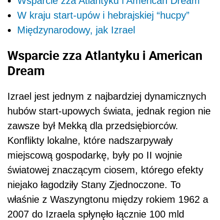
Wsparcie zza Atlantyku i American Dream
W kraju start-upów i hebrajskiej “hucpy”
Międzynarodowy, jak Izrael
Wsparcie zza Atlantyku i
American
Dream
Izrael jest jednym z najbardziej dynamicznych
hubów start-upowych świata, jednak region nie
zawsze był Mekką dla przedsiębiorców.
Konflikty lokalne, które nadszarpywały
miejscową gospodarkę, były po II wojnie
światowej znaczącym ciosem, którego efekty
niejako łagodziły Stany Zjednoczone. To
właśnie z Waszyngtonu między rokiem 1962 a
2007 do Izraela spłynęło łącznie 100 mld