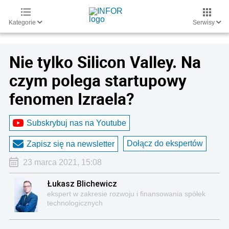
Kategorie
Serwisy
Nie tylko Silicon Valley. Na
czym polega startupowy
fenomen Izraela?
Subskrybuj nas na Youtube
Dołącz do ekspertów
Zapisz się na newsletter
23 marca 2021, 15:08
Łukasz Blichewicz
ekspert w zakresie rozwoju i finansowania spółek
technologicznych