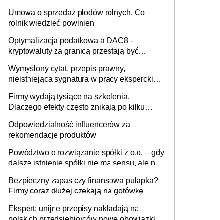
miesięcznie
Umowa o sprzedaż płodów rolnych. Co
rolnik wiedzieć powinien
Optymalizacja podatkowa a DAC8 -
kryptowaluty za granicą przestają być
niewidoczne. I co dalej?
Wymyślony cytat, przepis prawny,
nieistniejąca sygnatura w pracy eksperckiej -
sam zakup ChatGPT to nie wdrożenie AI w
Firmy wydają tysiące na szkolenia.
firmie
Dlaczego efekty często znikają po kilku
tygodniach?
Odpowiedzialność influencerów za
rekomendacje produktów
Powództwo o rozwiązanie spółki z o.o. – gdy
dalsze istnienie spółki nie ma sensu, ale nie
wszyscy wspólnicy są tego zdania
Bezpieczny zapas czy finansowa pułapka?
Firmy coraz dłużej czekają na gotówkę
Ekspert: unijne przepisy nakładają na
polskich przedsiębiorców nowe obowiązki w