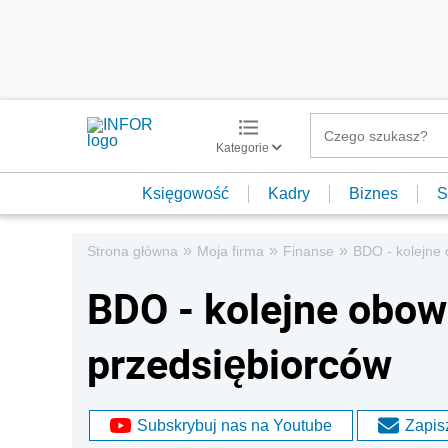
Kategorie
Księgowość
Kadry
Biznes
S
»
»
»
Strona główna
Moja firma
Finanse
BDO - kolejne 
BDO - kolejne obow
przedsiębiorców
Subskrybuj nas na Youtube
Zapisz