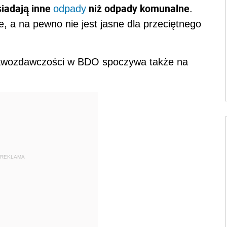
iadają̨ inne
niż̇ odpady komunalne
odpady
.
, a na pewno nie jest jasne dla przeciętnego
prawozdawczości w BDO spoczywa także na
REKLAMA