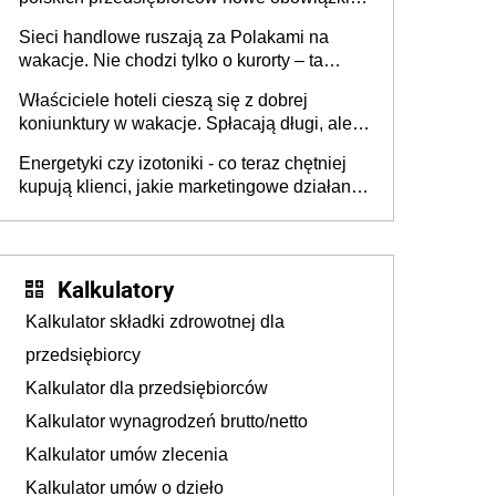
zakresie opakowań
Sieci handlowe ruszają za Polakami na
wakacje. Nie chodzi tylko o kurorty – ta
walka o portfele klientów dzieje się także
Właściciele hoteli cieszą się z dobrej
tam, gdzie wielu spędzi urlop po cichu
koniunktury w wakacje. Spłacają długi, ale
już martwią się, co będzie jesienią
Energetyki czy izotoniki - co teraz chętniej
kupują klienci, jakie marketingowe działania
podejmują sklepy
Kalkulatory
Kalkulator składki zdrowotnej dla
przedsiębiorcy
Kalkulator dla przedsiębiorców
Kalkulator wynagrodzeń brutto/netto
Kalkulator umów zlecenia
Kalkulator umów o dzieło