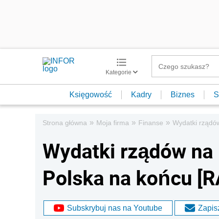
Kategorie
Księgowość
Kadry
Biznes
S
»
»
»
Strona główna
Moja firma
Finanse
Wydatki rządó
Wydatki rządów na 
Polska na końcu [
Subskrybuj nas na Youtube
Zapisz