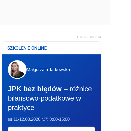
AUTOPROMOCJA
SZKOLENIE ONLINE
Małgorzata Tarkowska
JPK bez błędów
– różnice
bilansowo-podatkowe w
praktyce
📅 11-12.08.2026 r.
🕐 9:00-15:00