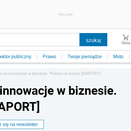
REKLAMA
Sklep
ektor publiczny
Prawo
Twoje pieniądze
Moto
w na innowacje w biznesie. Polska na końcu [RAPORT]
innowacje w biznesie.
RAPORT]
 się na newsletter