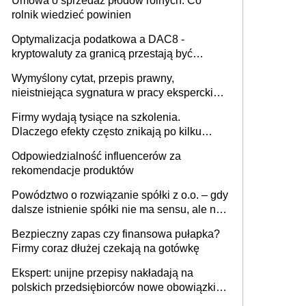
Umowa o sprzedaż płodów rolnych. Co
rolnik wiedzieć powinien
Optymalizacja podatkowa a DAC8 -
kryptowaluty za granicą przestają być
niewidoczne. I co dalej?
Wymyślony cytat, przepis prawny,
nieistniejąca sygnatura w pracy eksperckiej -
sam zakup ChatGPT to nie wdrożenie AI w
Firmy wydają tysiące na szkolenia.
firmie
Dlaczego efekty często znikają po kilku
tygodniach?
Odpowiedzialność influencerów za
rekomendacje produktów
Powództwo o rozwiązanie spółki z o.o. – gdy
dalsze istnienie spółki nie ma sensu, ale nie
wszyscy wspólnicy są tego zdania
Bezpieczny zapas czy finansowa pułapka?
Firmy coraz dłużej czekają na gotówkę
Ekspert: unijne przepisy nakładają na
polskich przedsiębiorców nowe obowiązki w
zakresie opakowań