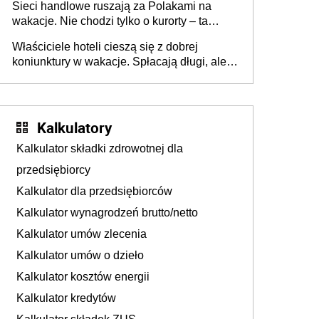
Sieci handlowe ruszają za Polakami na
wakacje. Nie chodzi tylko o kurorty – ta
walka o portfele klientów dzieje się także
Właściciele hoteli cieszą się z dobrej
tam, gdzie wielu spędzi urlop po cichu
koniunktury w wakacje. Spłacają długi, ale
już martwią się, co będzie jesienią
Kalkulatory
Kalkulator składki zdrowotnej dla
przedsiębiorcy
Kalkulator dla przedsiębiorców
Kalkulator wynagrodzeń brutto/netto
Kalkulator umów zlecenia
Kalkulator umów o dzieło
Kalkulator kosztów energii
Kalkulator kredytów