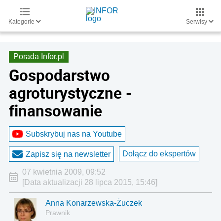
Kategorie
Serwisy
Porada Infor.pl
Gospodarstwo
agroturystyczne -
finansowanie
Subskrybuj nas na Youtube
Dołącz do ekspertów
Zapisz się na newsletter
07 kwietnia 2009, 09:52
[Data aktualizacji 28 lipca 2015, 15:46]
Anna Konarzewska-Żuczek
Prawnik