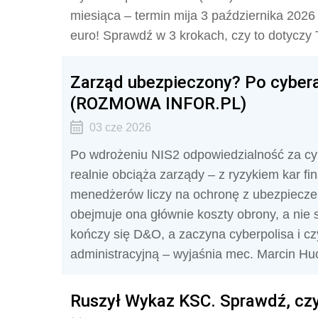
miesiąca – termin mija 3 października 2026 r
euro! Sprawdź w 3 krokach, czy to dotyczy Tw
Zarząd ubezpieczony? Po cybera
(ROZMOWA INFOR.PL)
03 cze 2026
Po wdrożeniu NIS2 odpowiedzialność za cy
realnie obciąża zarządy – z ryzykiem kar fi
menedżerów liczy na ochronę z ubezpieczen
obejmuje ona głównie koszty obrony, a nie 
kończy się D&O, a zaczyna cyberpolisa i c
administracyjną – wyjaśnia mec. Marcin Huc
Ruszył Wykaz KSC. Sprawdź, czy