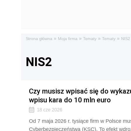
»
»
»
»
Strona główna
Moja firma
Tematy
Tematy
NIS2
NIS2
Czy musisz wpisać się do wykaz
wpisu kara do 10 mln euro
18 cze 2026
Od 7 maja 2026 r. tysiące firm w Polsce 
Cyberbezpieczeństwa (KSC). To efekt wdroże