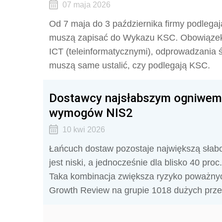
07 maja 2026
Od 7 maja do 3 października firmy podle
muszą zapisać do Wykazu KSC. Obowiązek 
ICT (teleinformatycznymi), odprowadzania śc
muszą same ustalić, czy podlegają KSC.
Dostawcy najsłabszym ogniwem. 
wymogów NIS2
10 kwi 2026
Łańcuch dostaw pozostaje największą słab
jest niski, a jednocześnie dla blisko 40 proc
Taka kombinacja zwiększa ryzyko poważnyc
Growth Review na grupie 1018 dużych prze