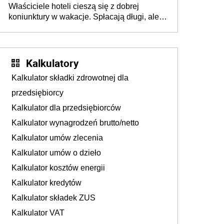
Właściciele hoteli cieszą się z dobrej
tam, gdzie wielu spędzi urlop po cichu
koniunktury w wakacje. Spłacają długi, ale
już martwią się, co będzie jesienią
Kalkulatory
Kalkulator składki zdrowotnej dla
przedsiębiorcy
Kalkulator dla przedsiębiorców
Kalkulator wynagrodzeń brutto/netto
Kalkulator umów zlecenia
Kalkulator umów o dzieło
Kalkulator kosztów energii
Kalkulator kredytów
Kalkulator składek ZUS
Kalkulator VAT