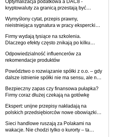
Optymalizacja podatkowa a DAC8 -
kryptowaluty za granicą przestają być
niewidoczne. I co dalej?
Wymyślony cytat, przepis prawny,
nieistniejąca sygnatura w pracy eksperckiej -
sam zakup ChatGPT to nie wdrożenie AI w
Firmy wydają tysiące na szkolenia.
firmie
Dlaczego efekty często znikają po kilku
tygodniach?
Odpowiedzialność influencerów za
rekomendacje produktów
Powództwo o rozwiązanie spółki z o.o. – gdy
dalsze istnienie spółki nie ma sensu, ale nie
wszyscy wspólnicy są tego zdania
Bezpieczny zapas czy finansowa pułapka?
Firmy coraz dłużej czekają na gotówkę
Ekspert: unijne przepisy nakładają na
polskich przedsiębiorców nowe obowiązki w
zakresie opakowań
Sieci handlowe ruszają za Polakami na
wakacje. Nie chodzi tylko o kurorty – ta
walka o portfele klientów dzieje się także