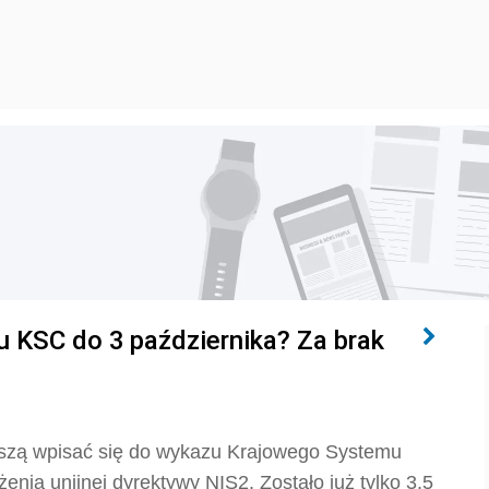
u KSC do 3 października? Za brak
muszą wpisać się do wykazu Krajowego Systemu
nia unijnej dyrektywy NIS2. Zostało już tylko 3,5