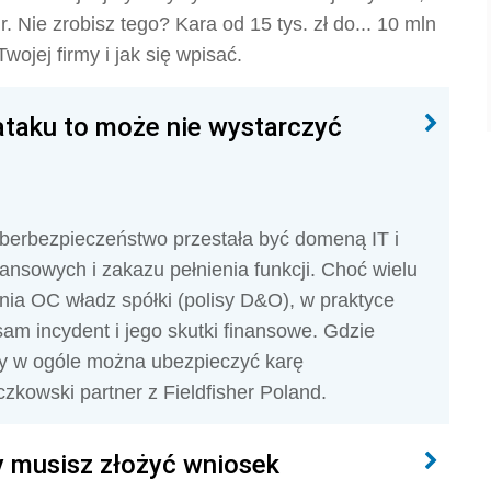
. Nie zrobisz tego? Kara od 15 tys. zł do... 10 mln
ojej firmy i jak się wpisać.
taku to może nie wystarczyć
berbezpieczeństwo przestała być domeną IT i
nansowych i zakazu pełnienia funkcji. Choć wielu
ia OC władz spółki (polisy D&O), w praktyce
sam incydent i jego skutki finansowe. Gdzie
zy w ogóle można ubezpieczyć karę
zkowski partner z Fieldfisher Poland.
 musisz złożyć wniosek