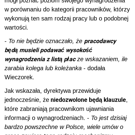
mógł poznać poziom swojego wynagrodzenia
w porównaniu do kategorii pracowników, którzy
wykonują ten sam rodzaj pracy lub o podobnej
wartości.
pracodawcy
-
To nie będzie oznaczało, że
będą musieli podawać wysokość
wynagrodzenia z listą płac
ze wskazaniem, ile
zarabia kolega lub koleżanka
- dodała
Wieczorek.
Jak wskazała, dyrektywa przewiduje
niedozwolone będą klauzule
jednocześnie, że
,
które zabraniają pracownikom ujawniania
informacji o wynagrodzeniach. -
To jest dzisiaj
bardzo powszechne w Polsce, wiele umów o